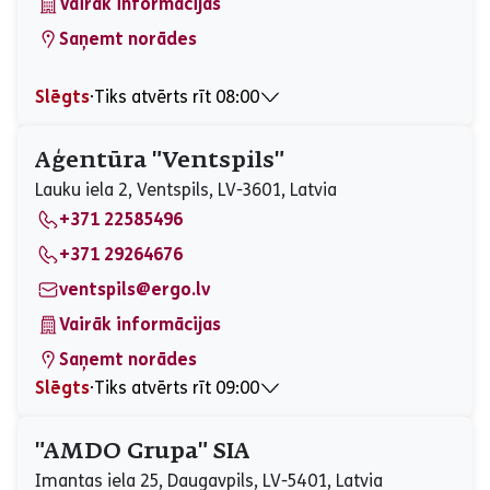
Vairāk informācijas
Saņemt norādes
Slēgts
⋅
Tiks atvērts rīt 08:00
Pirmdiena
08:00 - 17:00
Otrdiena
08:00 - 16:00
Aģentūra "Ventspils"
Trešdiena
08:00 - 16:00
Lauku iela 2, Ventspils, LV-3601, Latvia
Ceturtdiena
08:00 - 17:00
+371 22585496
Piektdiena
08:00 - 17:00
Sestdiena
Slēgts
+371 29264676
Svētdiena
Slēgts
ventspils@ergo.lv
Vairāk informācijas
Saņemt norādes
Slēgts
⋅
Tiks atvērts rīt 09:00
Pirmdiena
09:00 - 17:00
Otrdiena
09:00 - 17:00
"AMDO Grupa" SIA
Trešdiena
09:00 - 17:00
Imantas iela 25, Daugavpils, LV-5401, Latvia
Ceturtdiena
09:00 - 17:00