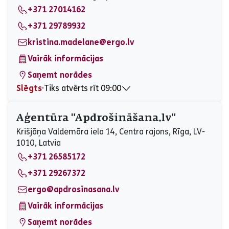
+371 27014162
Piektdiena
09:00 - 17:00
Sestdiena
Slēgts
+371 29789932
Svētdiena
Slēgts
kristina.madelane@ergo.lv
Vairāk informācijas
Saņemt norādes
Slēgts
⋅
Tiks atvērts rīt 09:00
Pirmdiena
09:00 - 17:00
Otrdiena
09:00 - 17:00
Aģentūra "Apdrošināšana.lv"
Trešdiena
09:00 - 17:00
Krišjāņa Valdemāra iela 14, Centra rajons, Rīga, LV-
Ceturtdiena
09:00 - 17:00
1010, Latvia
Piektdiena
09:00 - 17:00
+371 26585172
Sestdiena
Slēgts
Svētdiena
Slēgts
+371 29267372
ergo@apdrosinasana.lv
Vairāk informācijas
Saņemt norādes