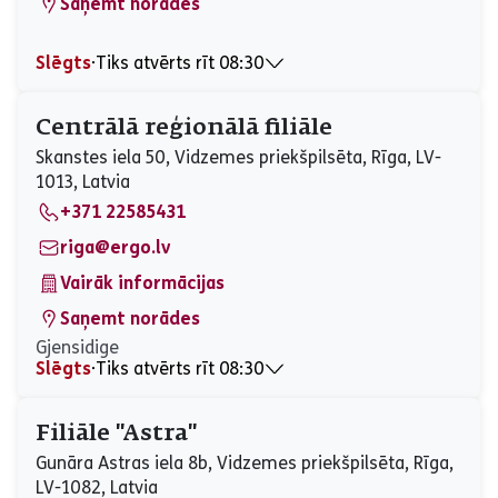
Saņemt norādes
Slēgts
⋅
Tiks atvērts rīt 08:30
Pirmdiena
08:30 - 17:30
Otrdiena
08:30 - 17:30
Centrālā reģionālā filiāle
Trešdiena
08:30 - 17:30
Skanstes iela 50, Vidzemes priekšpilsēta, Rīga, LV-
Ceturtdiena
08:30 - 17:30
1013, Latvia
Piektdiena
08:30 - 17:30
+371 22585431
Sestdiena
Slēgts
Svētdiena
Slēgts
riga@ergo.lv
Vairāk informācijas
Saņemt norādes
Gjensidige
Slēgts
⋅
Tiks atvērts rīt 08:30
Pirmdiena
08:30 - 17:00
Otrdiena
08:30 - 17:00
Filiāle ''Astra''
Trešdiena
08:30 - 17:00
Gunāra Astras iela 8b, Vidzemes priekšpilsēta, Rīga,
Ceturtdiena
08:30 - 17:00
LV-1082, Latvia
Piektdiena
08:30 - 17:00