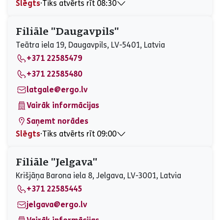
Slēgts
⋅
Tiks atvērts rīt 08:30
Pirmdiena
08:30 - 17:00
Otrdiena
08:30 - 17:00
Filiāle "Daugavpils"
Trešdiena
08:30 - 17:00
Teātra iela 19, Daugavpils, LV-5401, Latvia
Ceturtdiena
08:30 - 17:00
+371 22585479
Piektdiena
08:30 - 17:00
Sestdiena
Slēgts
+371 22585480
Svētdiena
Slēgts
latgale@ergo.lv
Vairāk informācijas
Saņemt norādes
Slēgts
⋅
Tiks atvērts rīt 09:00
Pirmdiena
09:00 - 17:00
Otrdiena
09:00 - 17:00
Filiāle "Jelgava"
Trešdiena
09:00 - 17:00
Krišjāņa Barona iela 8, Jelgava, LV-3001, Latvia
Ceturtdiena
09:00 - 17:00
+371 22585445
Piektdiena
09:00 - 17:00
Sestdiena
Slēgts
jelgava@ergo.lv
Svētdiena
Slēgts