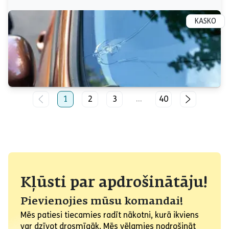
KASKO
1
2
3
40
...
Kļūsti par apdrošinātāju!
Pievienojies mūsu komandai!
Mēs patiesi tiecamies radīt nākotni, kurā ikviens
var dzīvot drosmīgāk. Mēs vēlamies nodrošināt