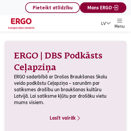
content
Pieteikt atlīdzību
Mans ERGO
LV
Menu
Privātpersonām
ERGO | DBS Podkāsts
Ceļapziņa
ERGO sadarbībā ar Drošas Braukšanas Skolu
veido podkāstu Ceļapziņa – sarunām par
satiksmes drošību un braukšanas kultūru
Latvijā. Lai satiksme kļūtu par drošāku vietu
mums visiem.
Lasīt vairāk