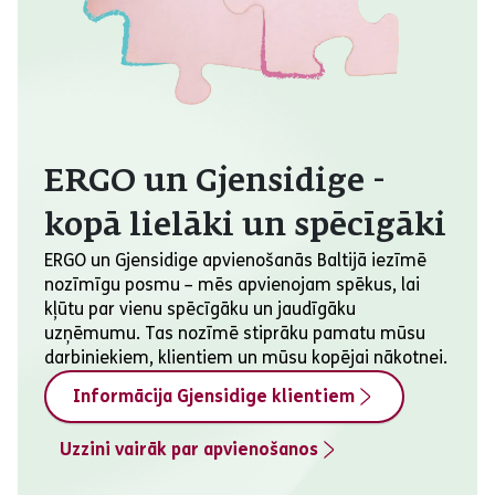
ERGO un Gjensidige -
kopā lielāki un spēcīgāki
ERGO un Gjensidige apvienošanās Baltijā iezīmē
nozīmīgu posmu – mēs apvienojam spēkus, lai
kļūtu par vienu spēcīgāku un jaudīgāku
uzņēmumu. Tas nozīmē stiprāku pamatu mūsu
darbiniekiem, klientiem un mūsu kopējai nākotnei.
Informācija Gjensidige klientiem
Uzzini vairāk par apvienošanos