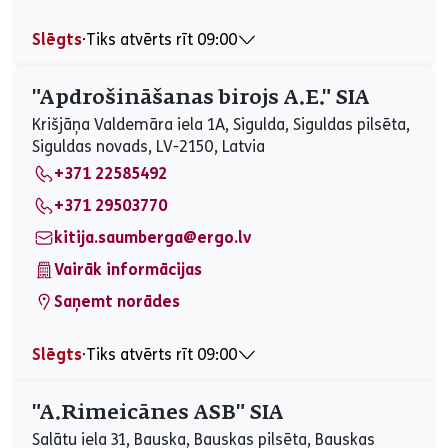
Slēgts
⋅
Tiks atvērts rīt 09:00
Pirmdiena
09:00 - 13:00, 14:00 - 17:00
Otrdiena
09:00 - 13:00, 14:00 - 17:00
"Apdrošināšanas birojs A.E." SIA
Trešdiena
09:00 - 13:00, 14:00 - 17:00
Krišjāņa Valdemāra iela 1A, Sigulda, Siguldas pilsēta,
Ceturtdiena
09:00 - 13:00, 14:00 - 17:00
Siguldas novads, LV-2150, Latvia
Piektdiena
09:00 - 13:00, 14:00 - 17:00
+371 22585492
Sestdiena
Slēgts
Svētdiena
Slēgts
+371 29503770
kitija.saumberga@ergo.lv
Vairāk informācijas
Saņemt norādes
Slēgts
⋅
Tiks atvērts rīt 09:00
Pirmdiena
09:00 - 15:00
Otrdiena
09:00 - 15:00
"A.Rimeicānes ASB" SIA
Trešdiena
09:00 - 15:00
Salātu iela 31, Bauska, Bauskas pilsēta, Bauskas
Ceturtdiena
09:00 - 15:00