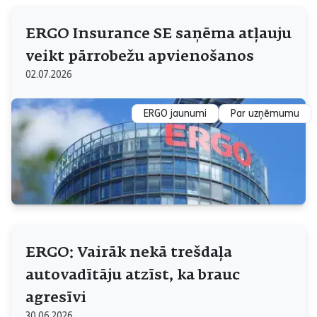
ERGO Insurance SE saņēma atļauju
veikt pārrobežu apvienošanos
02.07.2026
ERGO jaunumi
Par uzņēmumu
ERGO: Vairāk nekā trešdaļa
autovadītāju atzīst, ka brauc
agresīvi
30.06.2026