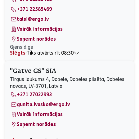
Sestdiena
10:00 - 20:00
Svētdiena
Slēgts
+371 22585469
talsi@ergo.lv
Vairāk informācijas
Saņemt norādes
Gjensidige
Slēgts
⋅
Tiks atvērts rīt 08:30
Pirmdiena
08:30 - 17:00
Otrdiena
08:30 - 17:00
"Gatve GS" SIA
Trešdiena
08:30 - 17:00
Tirgus laukums 4, Dobele, Dobeles pilsēta, Dobeles
Ceturtdiena
08:30 - 17:00
novads, LV-3701, Latvia
Piektdiena
08:30 - 17:00
+371 27032993
Sestdiena
Slēgts
Svētdiena
Slēgts
gunita.ivasko@ergo.lv
Vairāk informācijas
Saņemt norādes