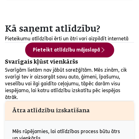
Kā saņemt atlīdzību?
Pieteikumu atlīdzībai ērti un ātri vari aizpildīt internetā
Pieteikt atlīdzību mājaslapā
Svarīgais kļūst vienkāršs
Svarīgām lietām nav jābūt sarežģītām. Mēs zinām, cik
svarīgi tev ir aizsargāt savu auto, ģimeni, īpašumu,
veselību vai ilgi gaidīto ceļojumu, tāpēc darām visu
iespējamo, lai katru atlīdzību izskatītu pēc iespējas
ātrāk.
Ātra atlīdzību izskatīšana
Mēs rūpējamies, lai atlīdzības process būtu ātrs
un vienkāršs.