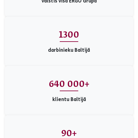
valstis visā ERGO Grupā
1300
darbinieku Baltijā
640 000+
klientu Baltijā
90+