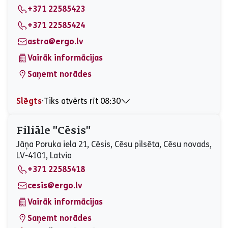
+371 22585423
Sestdiena
Slēgts
Svētdiena
Slēgts
+371 22585424
astra@ergo.lv
Vairāk informācijas
Saņemt norādes
Slēgts
⋅
Tiks atvērts rīt 08:30
Pirmdiena
08:30 - 17:00
Otrdiena
08:30 - 17:00
Filiāle "Cēsis"
Trešdiena
08:30 - 17:00
Jāņa Poruka iela 21, Cēsis, Cēsu pilsēta, Cēsu novads,
Ceturtdiena
08:30 - 17:00
LV-4101, Latvia
Piektdiena
08:30 - 17:00
+371 22585418
Sestdiena
Slēgts
Svētdiena
Slēgts
cesis@ergo.lv
Vairāk informācijas
Saņemt norādes