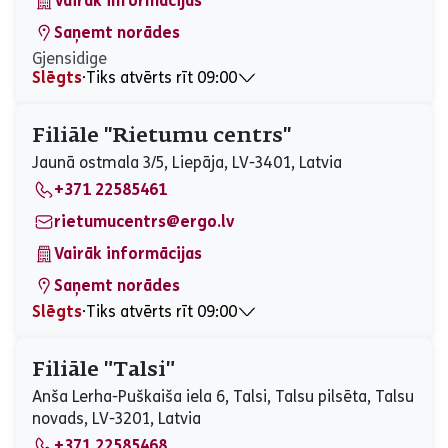
Vairāk informācijas
Saņemt norādes
Gjensidige
Slēgts
⋅
Tiks atvērts rīt 09:00
Pirmdiena
09:00 - 17:00
Otrdiena
09:00 - 17:00
Filiāle ''Rietumu centrs''
Trešdiena
09:00 - 17:00
Jaunā ostmala 3/5, Liepāja, LV-3401, Latvia
Ceturtdiena
09:00 - 17:00
+371 22585461
Piektdiena
09:00 - 17:00
Sestdiena
Slēgts
rietumucentrs@ergo.lv
Svētdiena
Slēgts
Vairāk informācijas
Saņemt norādes
Slēgts
⋅
Tiks atvērts rīt 09:00
Pirmdiena
09:00 - 20:00
Otrdiena
09:00 - 20:00
Filiāle "Talsi"
Trešdiena
09:00 - 20:00
Anša Lerha-Puškaiša iela 6, Talsi, Talsu pilsēta, Talsu
Ceturtdiena
09:00 - 20:00
novads, LV-3201, Latvia
Piektdiena
09:00 - 20:00
+371 22585468