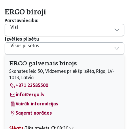
ERGO biroji
Pārstāvniecība:
Visi
Izvēlies pilsētu
Visas pilsētas
ERGO galvenais birojs
Skanstes iela 50, Vidzemes priekšpilsēta, Rīga, LV-
1013, Latvia
+371 22585500
info@ergo.lv
Vairāk informācijas
Saņemt norādes
Slēgts
⋅
Tiks atvērts rīt 08:30