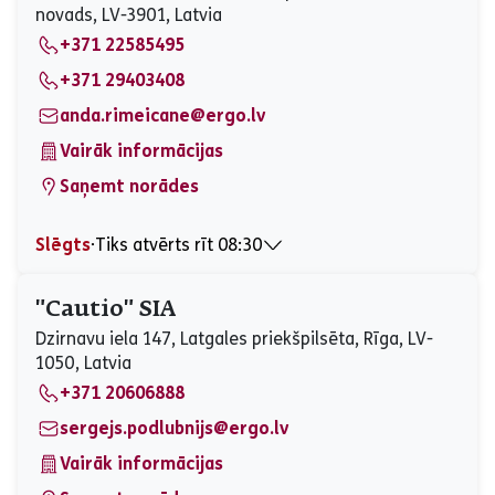
novads, LV-3901, Latvia
Piektdiena
09:00 - 15:00
+371 22585495
Sestdiena
Slēgts
Svētdiena
Slēgts
+371 29403408
anda.rimeicane@ergo.lv
Vairāk informācijas
Saņemt norādes
Slēgts
⋅
Tiks atvērts rīt 08:30
Pirmdiena
08:30 - 17:00
Otrdiena
08:30 - 17:00
"Cautio" SIA
Trešdiena
08:30 - 17:00
Dzirnavu iela 147, Latgales priekšpilsēta, Rīga, LV-
Ceturtdiena
08:30 - 17:00
1050, Latvia
Piektdiena
08:30 - 17:00
+371 20606888
Sestdiena
Slēgts
Svētdiena
Slēgts
sergejs.podlubnijs@ergo.lv
Vairāk informācijas