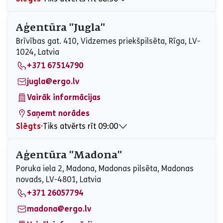
Pirmdiena
08:30 - 17:00
Otrdiena
08:30 - 17:00
Aģentūra "Jugla"
Trešdiena
08:30 - 17:00
Brīvības gat. 410, Vidzemes priekšpilsēta, Rīga, LV-
Ceturtdiena
08:30 - 17:00
1024, Latvia
Piektdiena
08:30 - 17:00
+371 67514790
Sestdiena
Slēgts
Svētdiena
Slēgts
jugla@ergo.lv
Vairāk informācijas
Saņemt norādes
Slēgts
⋅
Tiks atvērts rīt 09:00
Pirmdiena
09:00 - 17:00
Otrdiena
09:00 - 17:00
Aģentūra "Madona"
Trešdiena
09:00 - 17:00
Poruka iela 2, Madona, Madonas pilsēta, Madonas
Ceturtdiena
09:00 - 17:00
novads, LV-4801, Latvia
Piektdiena
09:00 - 17:00
+371 26057794
Sestdiena
Slēgts
Svētdiena
Slēgts
madona@ergo.lv