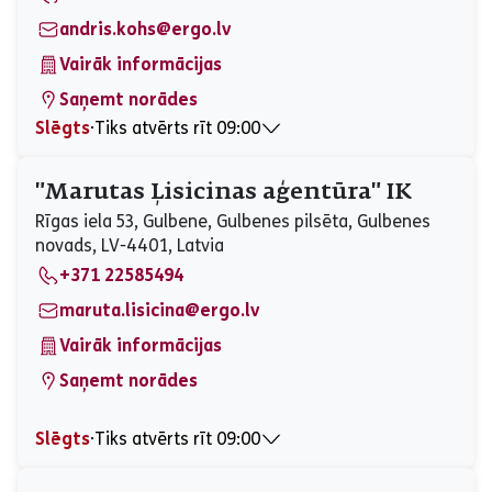
Svētdiena
Slēgts
andris.kohs@ergo.lv
Vairāk informācijas
Saņemt norādes
Slēgts
⋅
Tiks atvērts rīt 09:00
Pirmdiena
09:00 - 17:00
Otrdiena
09:00 - 17:00
"Marutas Ļisicinas aģentūra" IK
Trešdiena
09:00 - 17:00
Rīgas iela 53, Gulbene, Gulbenes pilsēta, Gulbenes
Ceturtdiena
09:00 - 17:00
novads, LV-4401, Latvia
Piektdiena
09:00 - 17:00
+371 22585494
Sestdiena
Slēgts
Svētdiena
Slēgts
maruta.lisicina@ergo.lv
Vairāk informācijas
Saņemt norādes
Slēgts
⋅
Tiks atvērts rīt 09:00
Pirmdiena
09:00 - 17:00