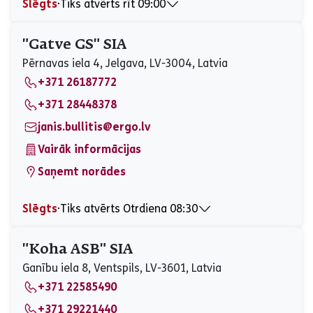
Slēgts
⋅
Tiks atvērts rīt 09:00
Pirmdiena
09:00 - 16:00
Otrdiena
Slēgts
"Gatve GS" SIA
Trešdiena
Slēgts
Pērnavas iela 4, Jelgava, LV-3004, Latvia
Ceturtdiena
09:00 - 16:00
+371 26187772
Piektdiena
09:00 - 12:30
Sestdiena
Slēgts
+371 28448378
Svētdiena
Slēgts
janis.bullitis@ergo.lv
Vairāk informācijas
Saņemt norādes
Slēgts
⋅
Tiks atvērts Otrdiena 08:30
Pirmdiena
Slēgts
Otrdiena
08:30 - 18:00
"Koha ASB" SIA
Trešdiena
Slēgts
Ganību iela 8, Ventspils, LV-3601, Latvia
Ceturtdiena
08:30 - 18:00
+371 22585490
Piektdiena
08:30 - 17:00
Sestdiena
Slēgts
+371 29221440