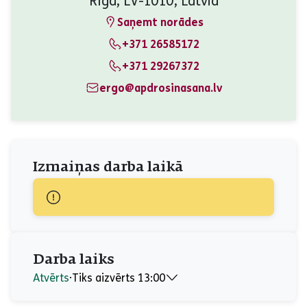
Rīga, LV-1010, Latvia
Saņemt norādes
+371 26585172
+371 29267372
ergo@apdrosinasana.lv
Izmaiņas darba laikā
Darba laiks
Atvērts
⋅
Tiks aizvērts 13:00
Pirmdiena
09:00 - 13:00, 14:00 - 17:00