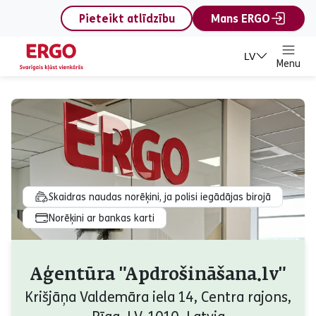
content
Pieteikt atlīdzību
Mans ERGO
LV
Menu
Skaidras naudas norēķini, ja polisi iegādājas birojā
Norēķini ar bankas karti
Aģentūra "Apdrošināšana.lv"
Krišjāņa Valdemāra iela 14, Centra rajons,