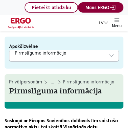
content
Pieteikt atlīdzību
Mans ERGO
LV
Menu
Apakšizvēlne
Pirmslīguma informācija
Privātpersonām
Pirmslīguma informācija
...
Pirmslīguma informācija
Saskaņā ar Eiropas Savienības dalībvalstīm saistošo
normatīvo aktu, tai skaitā Vispārīgās datu