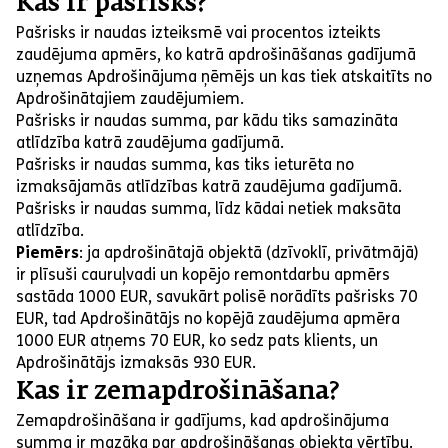
Kas ir pašrisks?
Pašrisks ir naudas izteiksmē vai procentos izteikts
zaudējuma apmērs, ko katrā apdrošināšanas gadījumā
uzņemas Apdrošinājuma ņēmējs un kas tiek atskaitīts no
Apdrošinātajiem zaudējumiem.
Pašrisks ir naudas summa, par kādu tiks samazināta
atlīdzība katrā zaudējuma gadījumā.
Pašrisks ir naudas summa, kas tiks ieturēta no
izmaksājamās atlīdzības katrā zaudējuma gadījumā.
Pašrisks ir naudas summa, līdz kādai netiek maksāta
atlīdzība.
Piemērs
: ja apdrošinātajā objektā (dzīvoklī, privātmājā)
ir plīsuši cauruļvadi un kopējo remontdarbu apmērs
sastāda 1000 EUR, savukārt polisē norādīts pašrisks 70
EUR, tad Apdrošinātājs no kopējā zaudējuma apmēra
1000 EUR atņems 70 EUR, ko sedz pats klients, un
Apdrošinātājs izmaksās 930 EUR.
Kas ir zemapdrošināšana?
Zemapdrošināšana ir gadījums, kad apdrošinājuma
summa ir mazāka par apdrošināšanas objekta vērtību.