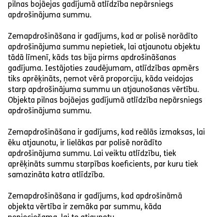
pilnas bojāejas gadījumā atlīdzība nepārsniegs
apdrošinājuma summu.
Zemapdrošināšana ir gadījums, kad ar polisē norādīto
apdrošinājuma summu nepietiek, lai atjaunotu objektu
tādā līmenī, kāds tas bija pirms apdrošināšanas
gadījuma. Iestājoties zaudējumam, atlīdzības apmērs
tiks aprēķināts, ņemot vērā proporciju, kāda veidojas
starp apdrošinājuma summu un atjaunošanas vērtību.
Objekta pilnas bojāejas gadījumā atlīdzība nepārsniegs
apdrošinājuma summu.
Zemapdrošināšana ir gadījums, kad reālās izmaksas, lai
ēku atjaunotu, ir lielākas par polisē norādīto
apdrošinājuma summu. Lai veiktu atlīdzību, tiek
aprēķināts summu starpības koeficients, par kuru tiek
samazināta katra atlīdzība.
Zemapdrošināšana ir gadījums, kad apdrošināmā
objekta vērtība ir zemāka par summu, kāda