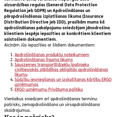
aizsardzības regulas (General Data Protection
Regulation jeb GDPR) un Apdrošināšanas un
pārapdrošināšanas izplatīšanas likuma (Insurance
Distribution Directive jeb IDD), prasībām mums kā
apdrošināšanas pakalpojumu sniedzējam jānodrošina
klientiem iespēja iepazīties ar konkrētiem klientiem
saistošiem dokumentiem.
Aicinām Jūs iepazīties ar šādiem dokumentiem:
Apdrošināšanas produktu noteikumiem
Apdrošināšanas līguma likums
Sauszemes transportlīdzekļu īpašnieku
civiltiesiskās atbildības obligātās apdrošināšanas
likumu
Sūdzību iesniegšanas un izskatīšanas kārtību ERGO
uzņēmumos
ERGO uzņēmumu Privātuma politiku
Vienlaikus sniedzam arī apdrošināšanas terminu:
pašrisks, zemapdrošināšana un virsapdrošināšana
skaidrojumus.