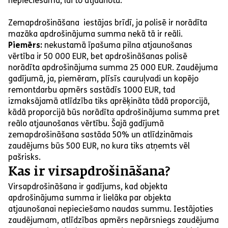
nepieciešama, lai to atjaunotu.
Zemapdrošināšana iestājas brīdī, ja polisē ir norādīta
mazāka apdrošinājuma summa nekā tā ir reāli.
Piemērs:
nekustamā īpašuma pilna atjaunošanas
vērtība ir 50 000 EUR, bet apdrošināšanas polisē
norādīta apdrošinājuma summa 25 000 EUR. Zaudējuma
gadījumā, ja, piemēram, plīsīs cauruļvadi un kopējo
remontdarbu apmērs sastādīs 1000 EUR, tad
izmaksājamā atlīdzība tiks aprēķināta tādā proporcijā,
kādā proporcijā būs norādīta apdrošinājuma summa pret
reālo atjaunošanas vērtību. Šajā gadījumā
zemapdrošināšana sastāda 50% un atlīdzināmais
zaudējums būs 500 EUR, no kura tiks atņemts vēl
pašrisks.
Kas ir virsapdrošināšana?
Virsapdrošināšana ir gadījums, kad objekta
apdrošinājuma summa ir lielāka par objekta
atjaunošanai nepieciešamo naudas summu. Iestājoties
zaudējumam, atlīdzības apmērs nepārsniegs zaudējuma