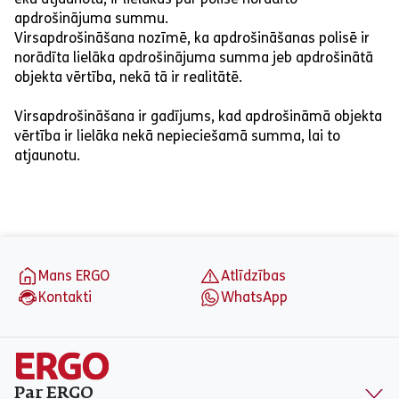
apdrošinājuma summu.
Virsapdrošināšana nozīmē, ka apdrošināšanas polisē ir
norādīta lielāka apdrošinājuma summa jeb apdrošinātā
objekta vērtība, nekā tā ir realitātē.
Virsapdrošināšana ir gadījums, kad apdrošināmā objekta
vērtība ir lielāka nekā nepieciešamā summa, lai to
atjaunotu.
aria_label_footer
Mans ERGO
Atlīdzības
Kontakti
WhatsApp
Par ERGO