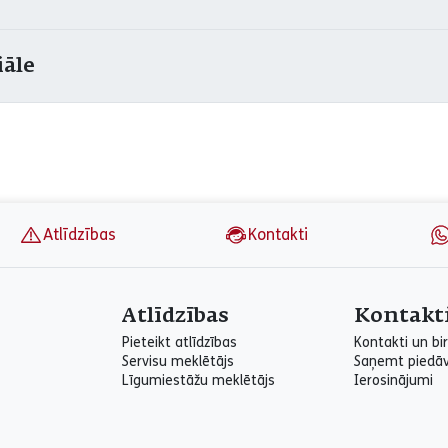
iāle
Atlīdzības
Kontakti
Atlīdzības
Kontakt
Pieteikt atlīdzības
Kontakti un bir
Servisu meklētājs
Saņemt piedā
Līgumiestāžu meklētājs
Ierosinājumi