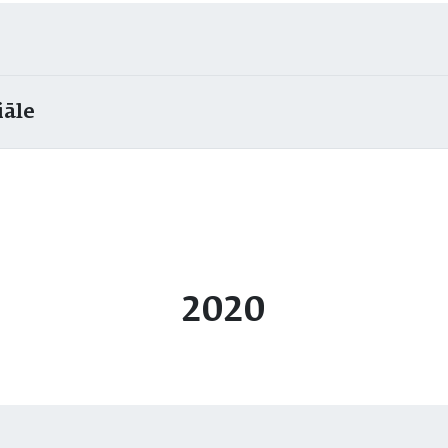
iāle
2020