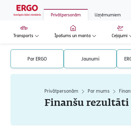
Privātpersonām
Uzņēmumiem
Transports
Īpašums un manta
Ceļojumi
Par ERGO
Jaunumi
ERG
Privātpersonām
Par mums
Finan
Finanšu rezultāti