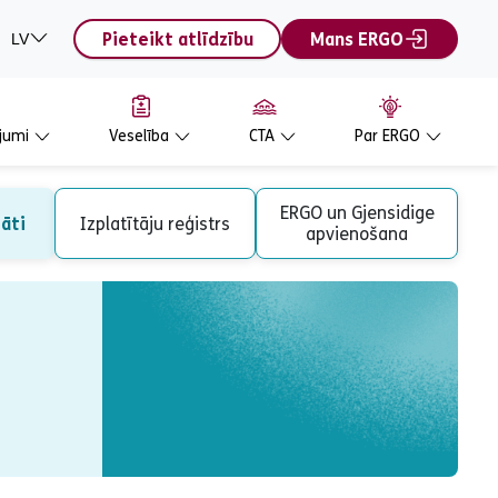
Pieteikt atlīdzību
Mans ERGO
LV
jumi
Veselība
CTA
Par ERGO
ERGO un Gjensidige
tāti
Izplatītāju reģistrs
apvienošana