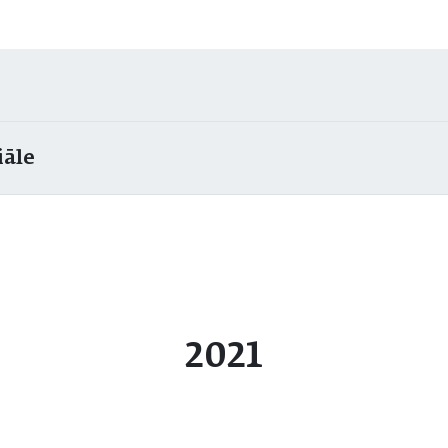
iāle
2021