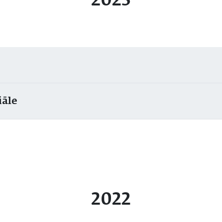
2023
iāle
2022