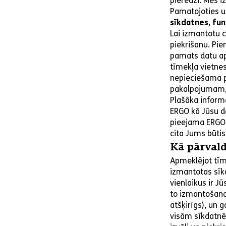
pieredzi. Mēs 
Pamatojoties u
sīkdatnes, fun
Lai izmantotu 
piekrišanu. Pie
pamats datu ap
tīmekļa vietne
nepieciešama pi
pakalpojumam, k
Plašāka informā
ERGO kā Jūsu da
pieejama ERGO 
cita Jums būtis
Kā pārvald
Apmeklējot tīme
izmantotas sīkd
vienlaikus ir J
to izmantošana
atšķirīgs), un 
visām sīkdatnēm