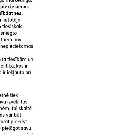
īgu mārketingu.
pieciešamās
sīkdatnes.
 lietotāja
 tiesiskais
 sniegto
datnēm nav
ir nepieciešamas
ekta tiesībām un
itikā, kas ir
 ir iekļauta arī
etnē tiek
vu izvēli, tas
nēm, tai skaitā
as var būt
arat piekrist
- pielāgot savu