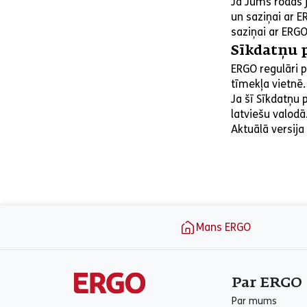
Ja Jums rodas 
un saziņai ar E
saziņai ar ERGO
Sīkdatņu 
ERGO regulāri p
tīmekļa vietnē.
Ja šī Sīkdatņu 
latviešu valodā
Aktuālā versija
aria_label_footer
Mans ERGO
Par ERGO
Par mums