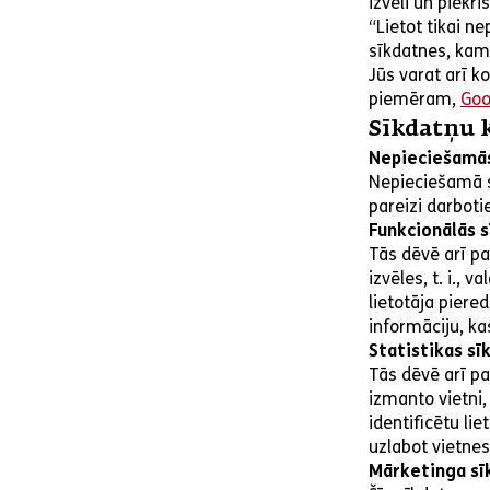
izvēli un piekr
“Lietot tikai n
sīkdatnes, kam 
Jūs varat arī k
piemēram,
Goo
Sīkdatņu k
Nepieciešamās
Nepieciešamā sī
pareizi darboti
Funkcionālās 
Tās dēvē arī pa
izvēles, t. i.,
lietotāja piere
informāciju, ka
Statistikas sī
Tās dēvē arī pa
izmanto vietni,
identificētu lie
uzlabot vietnes
Mārketinga sī