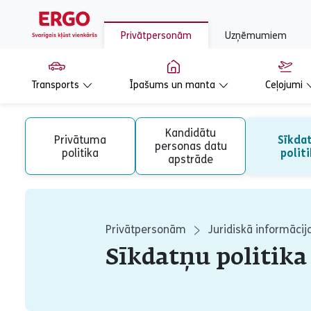
Privātpersonām
Uzņēmumiem
Transports
Īpašums un manta
Ceļojumi
Kandidātu
Privātuma
Sīkda
personas datu
politika
polit
apstrāde
Privātpersonām
Juridiskā informācij
Sīkdatņu politika