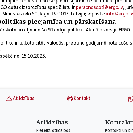
jautājumi: e-pasta adrese pieprasījumiem saistībā ar persona
RGO datu aizsardzības speciālistu ir
personasdati@ergo.lv
; ju
: Skanstes iela 50, Rīga, LV-1013, Latvija; e-pasts:
info@ergo.lv
politikas pieejamība un pārskatīšana
ārskata un atjauno šo Sīkdatņu politiku. Aktuālo versiju ERGO 
politika ir tulkota citās valodās, pretrunu gadījumā noteicošais 
.
 spēkā no: 15.10.2025.
Atlīdzības
Kontakti
Atlīdzības
Kontakt
Pieteikt atlīdzības
Kontakti un bir