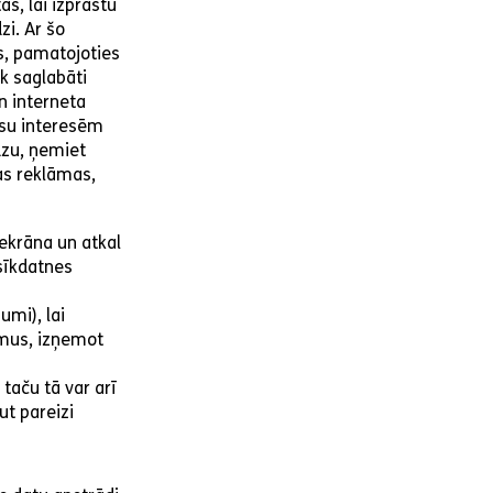
s, lai izprastu
zi. Ar šo
s, pamatojoties
k saglabāti
n interneta
ūsu interesēm
dzu, ņemiet
as reklāmas,
 ekrāna un atkal
 sīkdatnes
umi), lai
umus, izņemot
taču tā var arī
ut pareizi