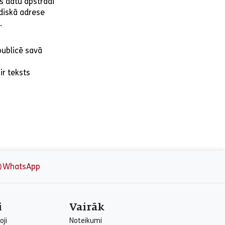
s datu apstrādi
ridiskā adrese
.
publicē savā
ir teksts
WhatsApp
i
Vairāk
oji
Noteikumi