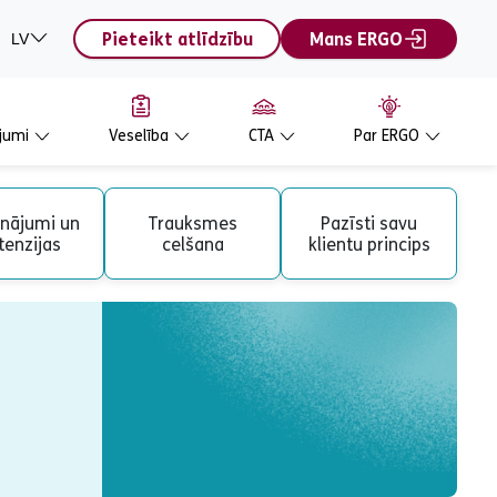
Pieteikt atlīdzību
Mans ERGO
LV
jumi
Veselība
CTA
Par ERGO
inājumi un
Trauksmes
Pazīsti savu
tenzijas
celšana
klientu princips