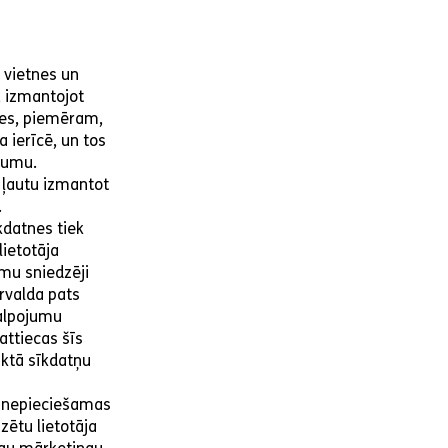
a vietnes un
, izmantojot
nes, piemēram,
a ierīcē, un tos
ējumu.
n ļautu izmantot
.
kdatnes tiek
lietotāja
umu sniedzēji
rvalda pats
kalpojumu
attiecas šīs
iktā sīkdatņu
r nepieciešamas
zētu lietotāja