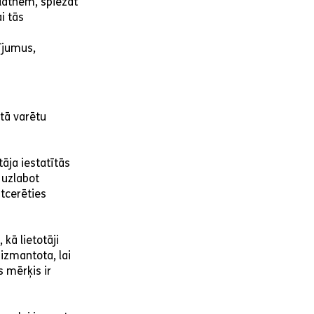
kdatnēm, spiežat
i tās
tījumus,
 tā varētu
tāja iestatītās
s uzlabot
atcerēties
kā lietotāji
 izmantota, lai
s mērķis ir