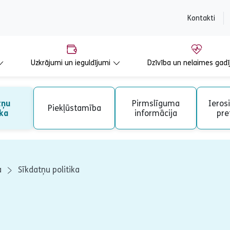
content
Kontakti
Uzkrājumi un ieguldījumi
Dzīvība un nelaimes gadī
tņu
Pirmslīguma
Ieros
Piekļūstamība
ika
informācija
pre
a
Sīkdatņu politika