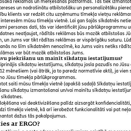
nosaka reklāmas un mērķēšanas platformas. Tās tiek izmantota
ereses un nodrošinātu atbilstošāku un personalizētāku piered
zību klients var redzēt citu uzņēmumu tīmekļa vietņu reklāma
 interesēm mūsu tīmekļa vietnē. Lai gan šajās sīkdatnēs netie
ējami personas dati, tās var identificēt jūsu pārlūkprogrammu u
sīkdatnes neatļaujat, rādītās reklāmas būs mazāk atbilstošas J
, un Jums var tikt rādītas reklāmas ar vispārīgāku saturu. Lū
kšanās no šīm sīkdatnēm nenozīmē, ka Jums vairs netiks rādīt
eklāmas var būt mazāk atbilstošas Jums.
avu piekrišanu un mainīt sīkdatņu iestatījumus?
iprinājis sīkdatņu iestatījumu, sīkdatņu josla pazudīs no Jūsu
12 mēnešiem (vai ātrāk, ja to paredz normatīvie akti), ja vien
 no Jūsu tīmekļa pārlūkprogrammas.
tot saiti mūsu tīmekļa vietnē (apakšā sadaļā Sīkdatņu iestatīj
išanu sīkdatņu izmantošanai un/vai mainītu sīkdatņu iestatīj
sīkdatnes.
loķēšana vai deaktivizēšana palīdz aizsargāt konfidencialitāti, 
dzi tīmekļa vietnē, kā arī ierobežot funkcionalitāti vai pat neļa
zmantot dažus tās pakalpojumus.
ties ar ERGO?