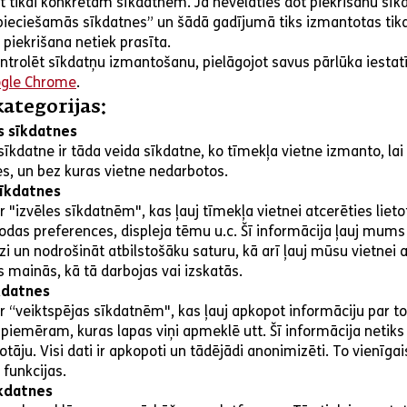
ist tikai konkrētām sīkdatnēm. Ja nevēlaties dot piekrišanu sī
epieciešamās sīkdatnes” un šādā gadījumā tiks izmantotas tika
piekrišana netiek prasīta.
ontrolēt sīkdatņu izmantošanu, pielāgojot savus pārlūka iesta
gle Chrome
.
ategorijas:
 sīkdatnes
kdatne ir tāda veida sīkdatne, ko tīmekļa vietne izmanto, lai
es, un bez kuras vietne nedarbotos.
sīkdatnes
r "izvēles sīkdatnēm", kas ļauj tīmekļa vietnei atcerēties lieto
 valodas preferences, displeja tēmu u.c. Šī informācija ļauj mum
dzi un nodrošināt atbilstošāku saturu, kā arī ļauj mūsu vietnei 
s mainās, kā tā darbojas vai izskatās.
kdatnes
r “veiktspējas sīkdatnēm", kas ļauj apkopot informāciju par to, 
 piemēram, kuras lapas viņi apmeklē utt. Šī informācija netiks
totāju. Visi dati ir apkopoti un tādējādi anonimizēti. To vienīgai
 funkcijas.
kdatnes