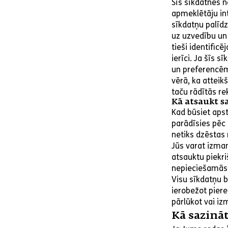
Šīs sīkdatnes 
apmeklētāju int
sīkdatņu palīd
uz uzvedību un
tieši identific
ierīci. Ja šīs 
un preferencēm
vērā, ka attei
taču rādītās r
Kā atsaukt s
Kad būsiet apst
parādīsies pēc 
netiks dzēstas
Jūs varat izman
atsauktu piekr
nepieciešamās 
Visu sīkdatņu b
ierobežot piere
pārlūkot vai i
Kā sazinā