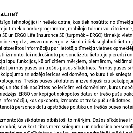
datne?
dzīga tehnoloģija) ir neliela datne, kas tiek nosūtīta no tīmekļ
tāja tīmekļa pārlūkprogrammā, mobilajā tālrunī vai citā ierīcē
 SE un ERGO Life Insurance SE (turpmāk – ERGO) tīmekļa viet
line.ergo.lv , www.mansergo.lv. Šie dati tiek saglabāti lietotāj
ai atcerētos informāciju par lietotāja tīmekļa vietnes apmekl
ti izmanto, lai nodrošinātu personalizētu lietotāja pieredzi u
ļa lapu funkcijas, kā arī citiem mērķiem, piemēram, reklāmai
tot pirmās puses un trešās puses sīkdatnes. Pirmās puses sī
kalpojuma sniedzēja ierīces vai domēna, no kura tiek sniegts 
kalpojums. Trešās puses sīkdatnes ir izveidojuši citi pakalpoj
as) un tās tiek nosūtītas no ierīcēm vai domēniem, kuras nepā
iedzējs. ERGO var kopīgot apkopotos datus ar trešo pušu pa
 informāciju, kas apkopota, izmantojot trešo pušu sīkdatnes, 
tenotā personas datu apstrādes politika un trešās puses note
 izmantotās sīkdatnes atbilstoši to mērķim. Dažas sīkdatnes i
arbībai, savukārt citas mēra sniegumu un nodrošina personali