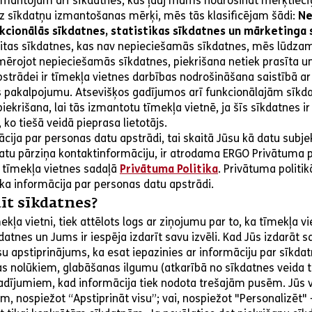
izmantojam arī sīkdatnes, kas ļauj mums nodrošināt mērķtiec
z sīkdatņu izmantošanas mērķi, mēs tās klasificējam šādi:
Ne
kcionālās sīkdatnes, statistikas sīkdatnes un mārketinga 
citas sīkdatnes, kas nav nepieciešamās sīkdatnes, mēs lūdzam
mērojot nepieciešamās sīkdatnes, piekrišana netiek prasīta un
strādei ir tīmekļa vietnes darbības nodrošināšana saistībā ar
s pakalpojumu. Atsevišķos gadījumos arī funkcionālajām sīk
ekrišana, lai tās izmantotu tīmekļa vietnē, ja šīs sīkdatnes 
o tiešā veidā pieprasa lietotājs.
cija par personas datu apstrādi, tai skaitā Jūsu kā datu subj
tu pārziņa kontaktinformāciju, ir atrodama ERGO Privātuma pol
tīmekļa vietnes sadaļā
Privātuma Politika
. Privātuma politikā
ka informācija par personas datu apstrādi.
īt sīkdatnes?
kļa vietni, tiek attēlots logs ar ziņojumu par to, ka tīmekļa vi
atnes un Jums ir iespēja izdarīt savu izvēli. Kad Jūs izdarāt sa
ūsu apstiprinājums, ka esat iepazinies ar informāciju par sīkdat
s nolūkiem, glabāšanas ilgumu (atkarībā no sīkdatnes veida t
gadījumiem, kad informācija tiek nodota trešajām pusēm. Jūs v
, nospiežot “Apstiprināt visu”; vai, nospiežot "Personalizēt" 