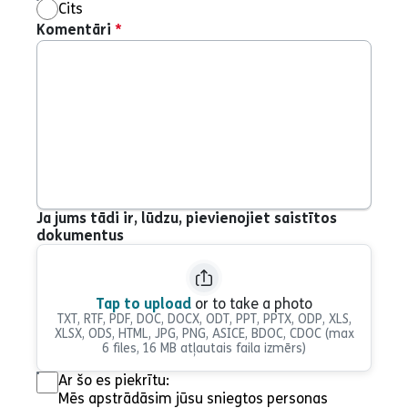
Cits
Komentāri
*
Ja jums tādi ir, lūdzu, pievienojiet saistītos
dokumentus
Tap to upload
or to take a photo
TXT, RTF, PDF, DOC, DOCX, ODT, PPT, PPTX, ODP, XLS,
XLSX, ODS, HTML, JPG, PNG, ASICE, BDOC, CDOC
(max
6 files, 16 MB atļautais faila izmērs)
Ar šo es piekrītu:
Mēs apstrādāsim jūsu sniegtos personas