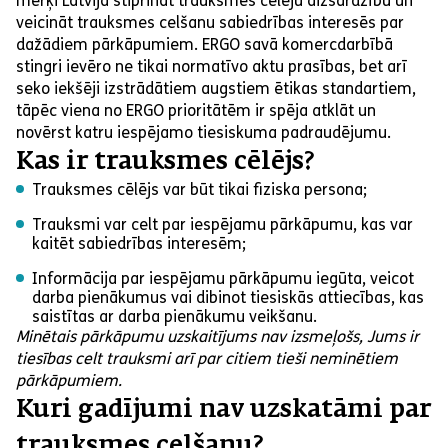
mērķi Latvijā stiprināt trauksmes cēlēju aizsardzību un
veicināt trauksmes celšanu sabiedrības interesēs par
dažādiem pārkāpumiem. ERGO savā komercdarbībā
stingri ievēro ne tikai normatīvo aktu prasības, bet arī
seko iekšēji izstrādātiem augstiem ētikas standartiem,
tāpēc viena no ERGO prioritātēm ir spēja atklāt un
novērst katru iespējamo tiesiskuma padraudējumu.
Kas ir trauksmes cēlējs?
Trauksmes cēlējs var būt tikai fiziska persona;
Trauksmi var celt par iespējamu pārkāpumu, kas var
kaitēt sabiedrības interesēm;
Informācija par iespējamu pārkāpumu iegūta, veicot
darba pienākumus vai dibinot tiesiskās attiecības, kas
saistītas ar darba pienākumu veikšanu.
Minētais pārkāpumu uzskaitījums nav izsmeļošs, Jums ir
tiesības celt trauksmi arī par citiem tieši neminētiem
pārkāpumiem.
Kuri gadījumi nav uzskatāmi par
trauksmes celšanu?