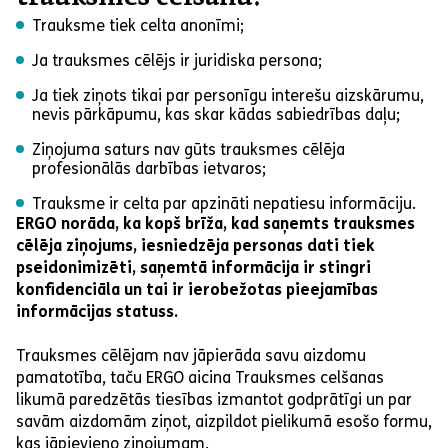
Trauksme tiek celta anonīmi;
Ja trauksmes cēlējs ir juridiska persona;
Ja tiek ziņots tikai par personīgu interešu aizskārumu,
nevis pārkāpumu, kas skar kādas sabiedrības daļu;
Ziņojuma saturs nav gūts trauksmes cēlēja
profesionālās darbības ietvaros;
Trauksme ir celta par apzināti nepatiesu informāciju.
ERGO norāda, ka kopš brīža, kad saņemts trauksmes
cēlēja ziņojums, iesniedzēja personas dati tiek
pseidonimizēti, saņemtā informācija ir stingri
konfidenciāla un tai ir ierobežotas pieejamības
informācijas statuss.
Trauksmes cēlējam nav jāpierāda savu aizdomu
pamatotība, taču ERGO aicina Trauksmes celšanas
likumā paredzētās tiesības izmantot godprātīgi un par
savām aizdomām ziņot, aizpildot pielikumā esošo formu,
kas jāpievieno ziņojumam.