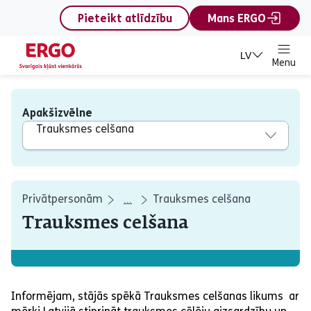
content
Pieteikt atlīdzību
Mans ERGO
LV
Menu
Apakšizvēlne
Trauksmes celšana
Privātpersonām
Trauksmes celšana
...
Trauksmes celšana
Informējam, stājās spēkā Trauksmes celšanas likums ar