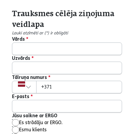
Trauksmes cēlēja ziņojuma
veidlapa
Lauki atzīmēti ar (*) ir obligāti
Vārds
*
Uzvārds
*
Tālruņa numurs
*
Valsts kods
+371
E-pasts
*
Jūsu saikne ar ERGO
Es strādāju ar ERGO.
Esmu klients