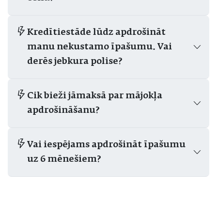
Kredītiestāde lūdz apdrošināt
manu nekustamo īpašumu. Vai
derēs jebkura polise?
Cik bieži jāmaksā par mājokļa
apdrošināšanu?
Vai iespējams apdrošināt īpašumu
uz 6 mēnešiem?