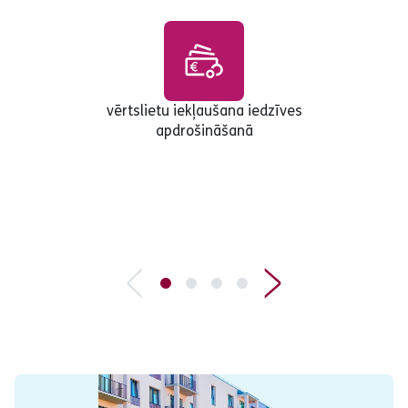
vērtslietu iekļaušana iedzīves
apdrošināšanā