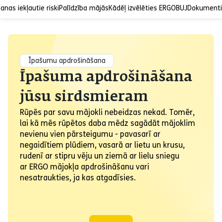
nas iekļautie riski
Palīdzība mājās
Kādēļ izvēlēties ERGO
BUJ
Dokumenti
Īpašumu apdrošināšana
Īpašuma apdrošināšana
jūsu sirdsmieram
Rūpēs par savu mājokli nebeidzas nekad. Tomēr,
lai kā mēs rūpētos daba mēdz sagādāt mājoklim
nevienu vien pārsteigumu - pavasarī ar
negaidītiem plūdiem, vasarā ar lietu un krusu,
rudenī ar stipru vēju un ziemā ar lielu sniegu
ar ERGO mājokļa apdrošināšanu vari
nesatraukties, ja kas atgadīsies.