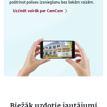
paātrinot polises izsniegšanu bez liekām raizēm.
Uzzināt vairāk par CamCom
Biežāk uzdotie jautājumi