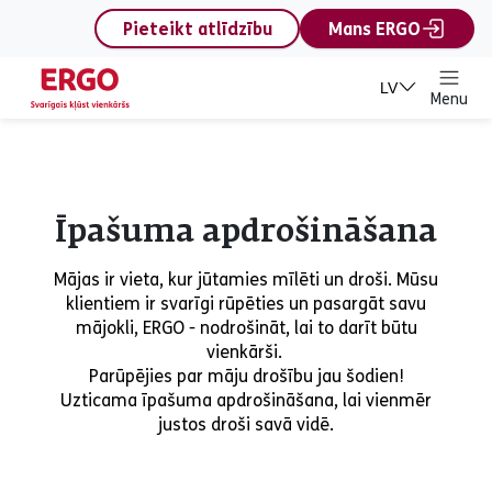
content
Pieteikt atlīdzību
Mans ERGO
LV
Menu
Īpašuma apdrošināšana
Mājas ir vieta, kur jūtamies mīlēti un droši. Mūsu
klientiem ir svarīgi rūpēties un pasargāt savu
mājokli, ERGO - nodrošināt, lai to darīt būtu
vienkārši.
Parūpējies par māju drošību jau šodien!
Uzticama īpašuma apdrošināšana, lai vienmēr
justos droši savā vidē.