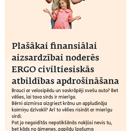
Plašākai finansiālai
aizsardzībai noderēs
ERGO civiltiesiskās
atbildības apdrošināšana
Brauci ar velosipēdu un saskrāpēji svešu auto? Bet
vēlies, lai tava sirds ir mierīga.
Bērni aizmirsa aizgriezt krānu un appludināja
kaimiņu dzīvokli? Arī to vēlies risināt ar mierīgu
sirdi.
Pat ja negaidītās nepatikšānās nokļūsi nevis tu,
bet kāds no ģimenes, papildu īpašuma