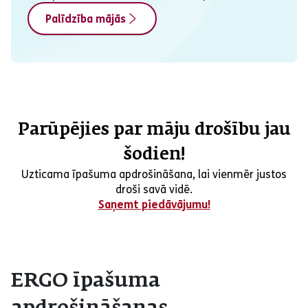
Palīdzība mājās
Parūpējies par māju drošību jau
šodien!
Uzticama īpašuma apdrošināšana, lai vienmēr justos
droši savā vidē.
Saņemt piedāvājumu!
ERGO īpašuma