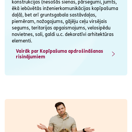
konstrukcijas (nesošās sienas, pārsegumi, jumts,
ēkā iebūvētās inženierkomunikācijas kopīpašuma
daļā), bet arī gruntsgabala sastāvdaļas,
piemēram, nožogojums, gājēju ceļu virsējais
segums, teritorijas apgaismojums, velosipēdu
novietnes, soli, galdi u.c. dekoratīvi arhitektūras
elementi.
Vairāk par Kopīpašuma apdrošināšanas
risinājumiem