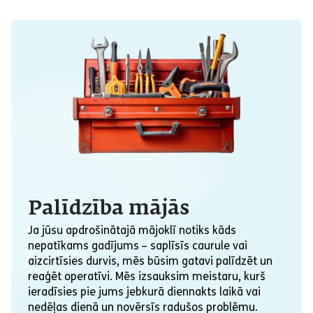
Palīdzība mājās
Ja jūsu apdrošinātajā mājoklī notiks kāds
nepatīkams gadījums – saplīsīs caurule vai
aizcirtīsies durvis, mēs būsim gatavi palīdzēt un
reaģēt operatīvi. Mēs izsauksim meistaru, kurš
ieradīsies pie jums jebkurā diennakts laikā vai
nedēļas dienā un novērsīs radušos problēmu.