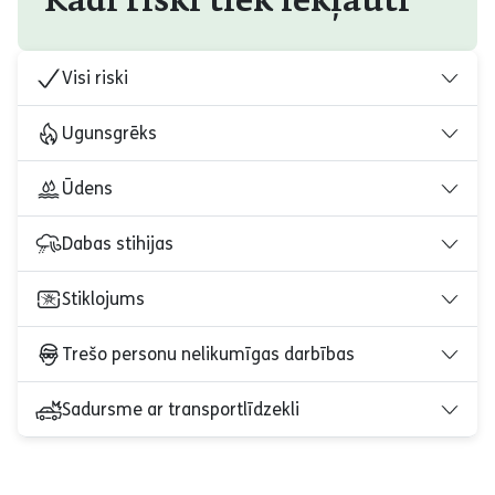
Kādi riski tiek iekļauti
Visi riski
Ugunsgrēks
Ūdens
Dabas stihijas
Stiklojums
Trešo personu nelikumīgas darbības
Sadursme ar transportlīdzekli