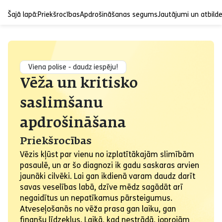
Šajā lapā:
Priekšrocības
Apdrošināšanas segums
Jautājumi un atbild
Viena polise - daudz iespēju!
Vēža un kritisko
saslimšanu
apdrošināšana
Priekšrocības
Vēzis kļūst par vienu no izplatītākajām slimībām
pasaulē, un ar šo diagnozi ik gadu saskaras arvien
jaunāki cilvēki. Lai gan ikdienā varam daudz darīt
savas veselības labā, dzīve mēdz sagādāt arī
negaidītus un nepatīkamus pārsteigumus.
Atveseļošanās no vēža prasa gan laiku, gan
finanšu līdzekļus. Laikā, kad nestrādā, joprojām