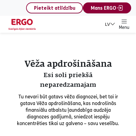
content
Pieteikt atlīdzību
Mans ERGO
LV
Menu
Vēža apdrošināšana
Esi soli priekšā
neparedzamajam
Tu nevari būt gatavs vēža diagnozei, bet tai ir
gatava Vēža apdrošināšana, kas nodrošinās
finansiālu atbalstu ļaundabīga audzēja
diagnozes gadījumā, sniedzot iespēju
koncentrēties tikai uz galveno – savu veselību.