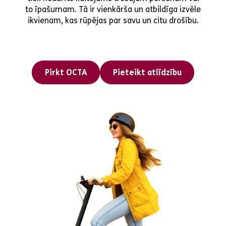
to īpašumam. Tā ir vienkārša un atbildīga izvēle
ikvienam, kas rūpējas par savu un citu drošību.
Pirkt OCTA
Pieteikt atlīdzību