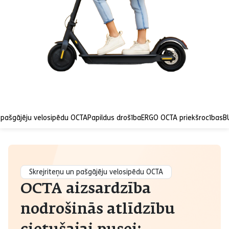
n pašgājēju velosipēdu OCTA
Papildus drošība
ERGO OCTA priekšrocības
B
Skrejriteņu un pašgājēju velosipēdu OCTA
OCTA aizsardzība
nodrošinās atlīdzību