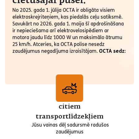
cietušajai pusei:
No 2025. gada 1. jūlija OCTA ir obligāta visiem
elektroskrejriteņiem, kas piedalās ceļu satiksmē.
Savukārt no 2026. gada 1. maija šī apdrošināšana
ir nepieciešama arī elektrovelosipēdiem ar
motora jaudu līdz 1000 W un maksimālo ātrumu
25 km/h. Atceries, ka OCTA polise nesedz
zaudējumus negadījuma izraisītājam.
OCTA sedz:
citiem
transportlīdzekļiem
Jūsu vainas dēļ sadursmē radušos
zaudējumus