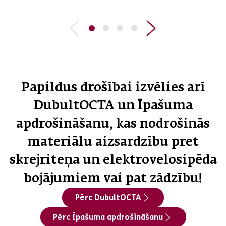
Papildus drošībai izvēlies arī
DubultOCTA un Īpašuma
apdrošināšanu, kas nodrošinās
materiālu aizsardzību pret
skrejriteņa un elektrovelosipēda
bojājumiem vai pat zādzību!
Pērc DubultOCTA
Pērc Īpašuma apdrošināšanu