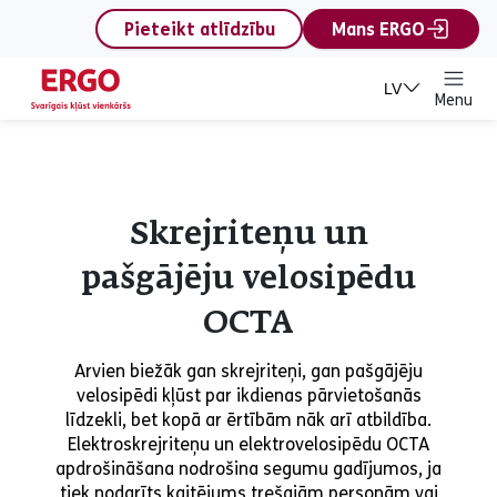
content
Pieteikt atlīdzību
Mans ERGO
LV
Menu
Skrejriteņu un
pašgājēju velosipēdu
OCTA
Arvien biežāk gan skrejriteņi, gan pašgājēju
velosipēdi kļūst par ikdienas pārvietošanās
līdzekli, bet kopā ar ērtībām nāk arī atbildība.
Elektroskrejriteņu un elektrovelosipēdu OCTA
apdrošināšana nodrošina segumu gadījumos, ja
tiek nodarīts kaitējums trešajām personām vai