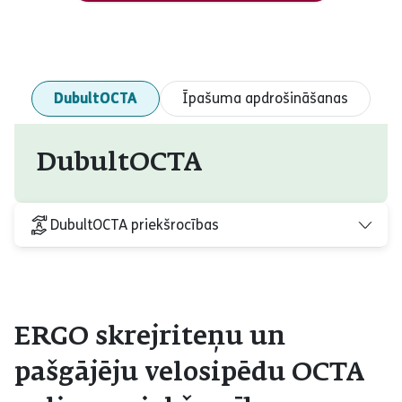
DubultOCTA
Īpašuma apdrošināšanas
DubultOCTA
DubultOCTA priekšrocības
ERGO skrejriteņu un
pašgājēju velosipēdu OCTA