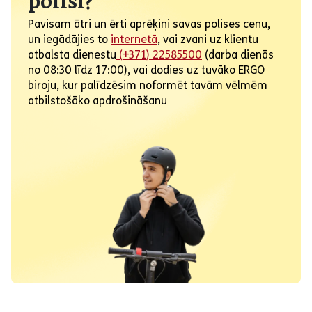
polisi?
Pavisam ātri un ērti aprēķini savas polises cenu,
un iegādājies to
internetā
, vai zvani uz klientu
atbalsta dienestu
(+371) 22585500
(darba dienās
no 08:30 līdz 17:00), vai dodies uz tuvāko ERGO
biroju, kur palīdzēsim noformēt tavām vēlmēm
atbilstošāko apdrošināšanu