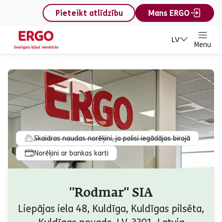
content
Pieteikt atlīdzību
Mans ERGO
LV
Menu
Skaidras naudas norēķini, ja polisi iegādājas birojā
Norēķini ar bankas karti
"Rodmar" SIA
Liepājas iela 48, Kuldīga, Kuldīgas pilsēta,