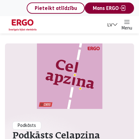
content
Pieteikt atlīdzību
Mans ERGO
LV
Menu
Podkāsts Ceļapziņa
Podkāsts
Podkāsts Ceļapziņa