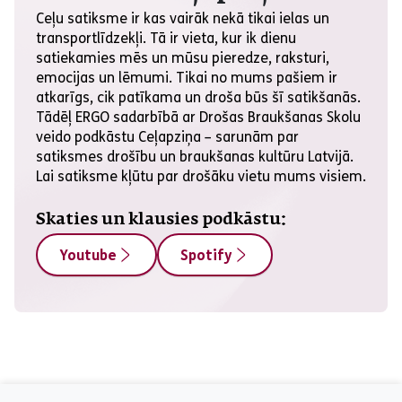
Ceļu satiksme ir kas vairāk nekā tikai ielas un
transportlīdzekļi. Tā ir vieta, kur ik dienu
satiekamies mēs un mūsu pieredze, raksturi,
emocijas un lēmumi. Tikai no mums pašiem ir
atkarīgs, cik patīkama un droša būs šī satikšanās.
Tādēļ ERGO sadarbībā ar Drošas Braukšanas Skolu
veido podkāstu Ceļapziņa – sarunām par
satiksmes drošību un braukšanas kultūru Latvijā.
Lai satiksme kļūtu par drošāku vietu mums visiem.
Skaties un klausies podkāstu:
Youtube
Spotify
aria_label_footer