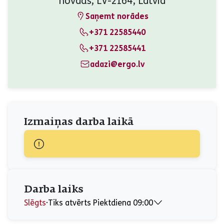
novads, LV-2164, Latvia
Saņemt norādes
+371 22585440
+371 22585441
adazi@ergo.lv
Izmaiņas darba laikā
Darba laiks
Slēgts
⋅
Tiks atvērts Piektdiena 09:00
Pirmdiena
09:00 - 17:00