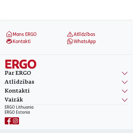
Otrdiena
09:00 - 17:00
Trešdiena
09:00 - 17:00
Ceturtdiena
09:00 - 17:00
Piektdiena
09:00 - 16:00
aria_label_footer
Sestdiena
Slēgts
Mans ERGO
Atlīdzības
Svētdiena
Slēgts
Kontakti
WhatsApp
Par ERGO
Atlīdzības
Kontakti
Vairāk
ERGO Lithuania
ERGO Estonia