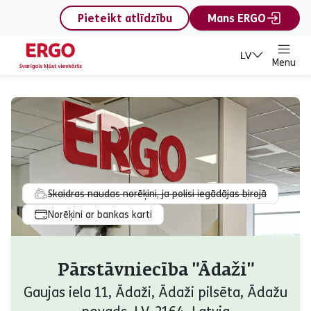
content
Pieteikt atlīdzību
Mans ERGO
LV
Menu
Skaidras naudas norēķini, ja polisi iegādājas birojā
Norēķini ar bankas karti
Pārstāvniecība "Ādaži"
Gaujas iela 11, Ādaži, Ādaži pilsēta, Ādažu