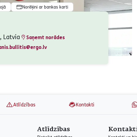
rojā
Norēķini ar bankas karti
, Latvia
Saņemt norādes
anis.bullitis@ergo.lv
Atlīdzības
Kontakti
Atlīdzības
Kontakt