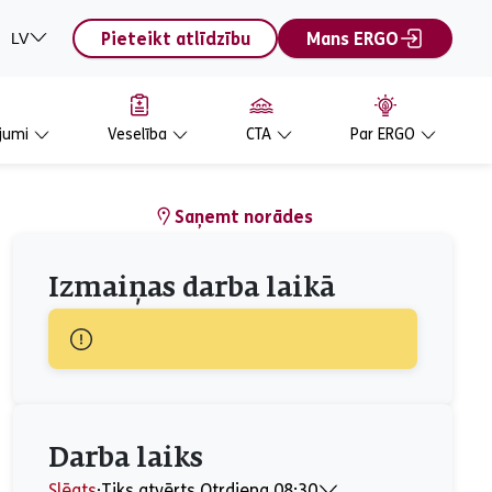
Pieteikt atlīdzību
Mans ERGO
LV
jumi
Veselība
CTA
Par ERGO
Saņemt norādes
Izmaiņas darba laikā
Darba laiks
Slēgts
⋅
Tiks atvērts Otrdiena 08:30