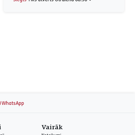
Pirmdiena
Slēgts
Otrdiena
08:30 - 18:00
Trešdiena
Slēgts
Ceturtdiena
08:30 - 18:00
Piektdiena
08:30 - 17:00
Sestdiena
Slēgts
Svētdiena
Slēgts
WhatsApp
i
Vairāk