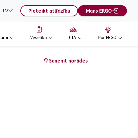
Pieteikt atlīdzību
Mans ERGO
LV
jumi
Veselība
CTA
Par ERGO
Saņemt norādes