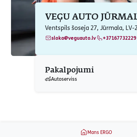
VEĢU AUTO JŪRMA
Ventspils šoseja 27, Jūrmala, LV-
sloka@veguauto.lv
+37167732229
Pakalpojumi
Autoserviss
aria_label_footer
Mans ERGO