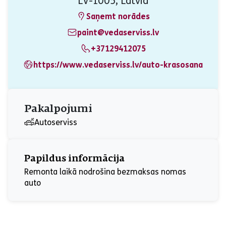
LV-1005, Latvia
Saņemt norādes
paint@vedaserviss.lv
+37129412075
https://www.vedaserviss.lv/auto-krasosana
Pakalpojumi
Autoserviss
Papildus informācija
Remonta laikā nodrošina bezmaksas nomas
auto