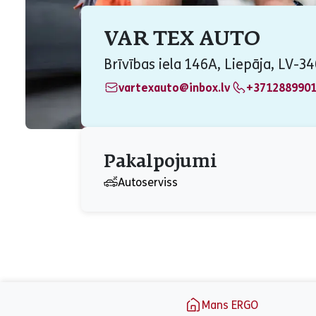
VAR TEX AUTO
Brīvības iela 146A, Liepāja, LV-34
vartexauto@inbox.lv
+371288990
Pakalpojumi
Autoserviss
aria_label_footer
Mans ERGO