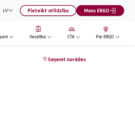
Pieteikt atlīdzību
Mans ERGO
LV
jumi
Veselība
CTA
Par ERGO
Saņemt norādes