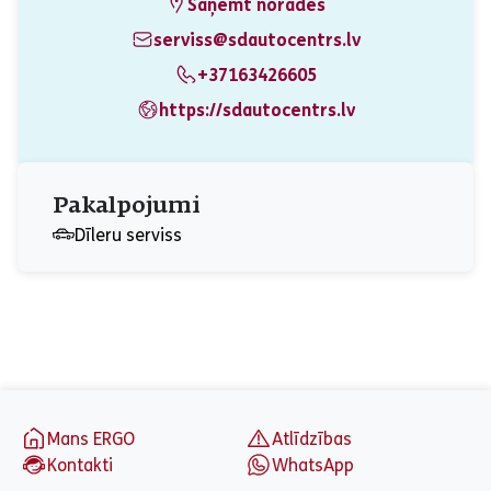
Saņemt norādes
serviss@sdautocentrs.lv
+37163426605
https://sdautocentrs.lv
Pakalpojumi
Dīleru serviss
aria_label_footer
Mans ERGO
Atlīdzības
Kontakti
WhatsApp