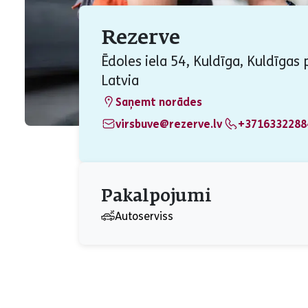
Rezerve
Ēdoles iela 54, Kuldīga, Kuldīgas 
Latvia
Saņemt norādes
virsbuve@rezerve.lv
+3716332288
Pakalpojumi
Autoserviss