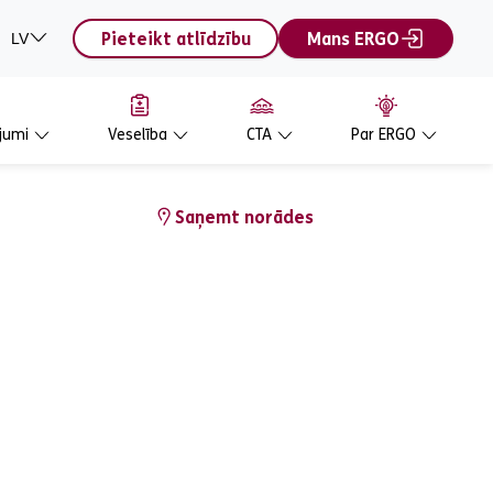
Pieteikt atlīdzību
Mans ERGO
LV
jumi
Veselība
CTA
Par ERGO
Saņemt norādes