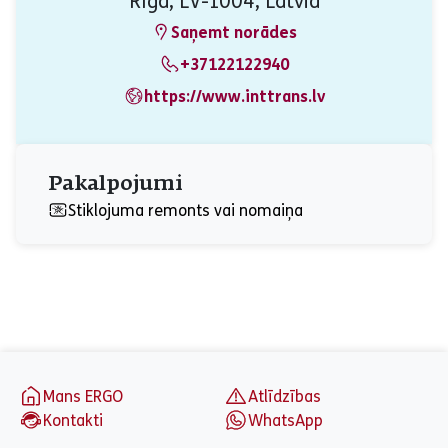
Rīga, LV-1004, Latvia
Saņemt norādes
+37122122940
https://www.inttrans.lv
Pakalpojumi
Stiklojuma remonts vai nomaiņa
aria_label_footer
Mans ERGO
Atlīdzības
Kontakti
WhatsApp