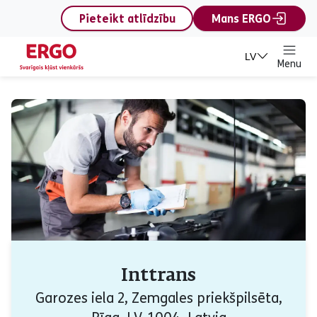
content
Pieteikt atlīdzību
Mans ERGO
LV
Menu
Inttrans
Garozes iela 2, Zemgales priekšpilsēta,