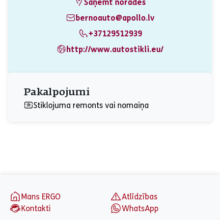
Saņemt norādes
bernoauto@apollo.lv
+37129512939
http://www.autostikli.eu/
Pakalpojumi
Stiklojuma remonts vai nomaiņa
aria_label_footer
Mans ERGO
Atlīdzības
Kontakti
WhatsApp