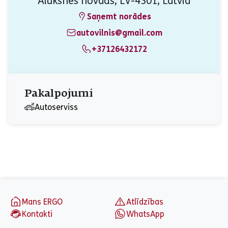
Alūksnes novads, LV-4301, Latvia
Saņemt norādes
autovilnis@gmail.com
+37126432172
Pakalpojumi
Autoserviss
aria_label_footer
Mans ERGO
Atlīdzības
Kontakti
WhatsApp