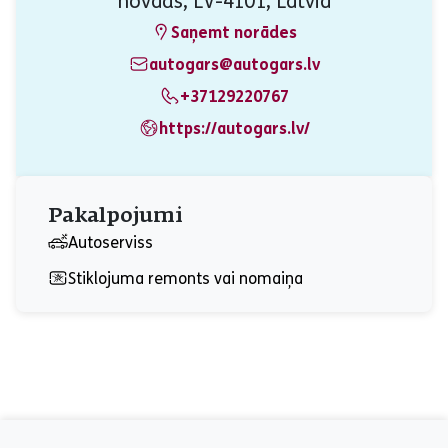
novads, LV-4101, Latvia
Saņemt norādes
autogars@autogars.lv
+37129220767
https://autogars.lv/
Pakalpojumi
Autoserviss
Stiklojuma remonts vai nomaiņa
aria_label_footer