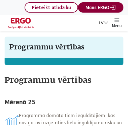
content
Pieteikt atlīdzību
Mans ERGO
LV
Menu
Programmu vērtības