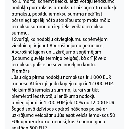
no 1. marta, saņemt lielāku iedzīvotāju ienākuma
nodokļa pārmaksas atmaksu. Lai saņemtu nodokļa
atmaksu, papildu iemaksu summa nedrīkst
pārsniegt aprēķināto starpību starp maksimālo
iemaksu summu un iepriekš veikto iemaksu
summu.
! Svarīgi, ka nodokļu atvieglojumu saņēmējam
vienlaicīgi ir jābūt Apdrošinājuma ņēmējam,
Apdrošinātajam un Uzkrājuma saņēmējam
(Labuma guvējs termiņa beigās), kā arī jāveic
iemaksas polisē no sava norēķinu konta.
Piemērs
Jūsu alga pirms nodokļu nomaksas ir 1 000 EUR
mēnesī. Attiecīgi gada kopējā alga ir 12 000 EUR.
Maksimālā iemaksu summa, kurai var tikt
piemēroti iedzīvotāju ienākuma nodokļu
atvieglojumi, ir 1 200 EUR jeb 10% no 12 000 EUR.
Šogad savā dzīvības apdrošināšanas polisē ar
uzkrājuma veidošanu Jūs esat veicis iemaksas 50
EUR apmērā katru mēnesi, kas kopumā gadā
sastāda 600 EUR.