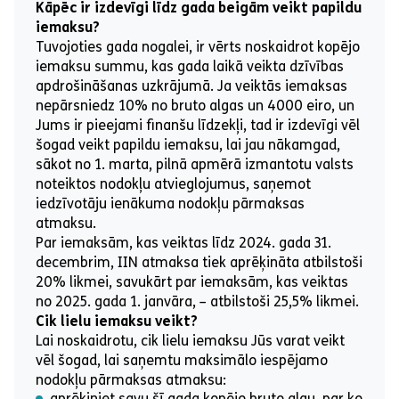
Kāpēc ir izdevīgi līdz gada beigām veikt papildu
iemaksu?
Tuvojoties gada nogalei, ir vērts noskaidrot kopējo
iemaksu summu, kas gada laikā veikta dzīvības
apdrošināšanas uzkrājumā. Ja veiktās iemaksas
nepārsniedz 10% no bruto algas un 4000 eiro, un
Jums ir pieejami finanšu līdzekļi, tad ir izdevīgi vēl
šogad veikt papildu iemaksu, lai jau nākamgad,
sākot no 1. marta, pilnā apmērā izmantotu valsts
noteiktos nodokļu atvieglojumus, saņemot
iedzīvotāju ienākuma nodokļu pārmaksas
atmaksu.
Par iemaksām, kas veiktas līdz 2024. gada 31.
decembrim, IIN atmaksa tiek aprēķināta atbilstoši
20% likmei, savukārt par iemaksām, kas veiktas
no 2025. gada 1. janvāra, – atbilstoši 25,5% likmei.
Cik lielu iemaksu veikt?
Lai noskaidrotu, cik lielu iemaksu Jūs varat veikt
vēl šogad, lai saņemtu maksimālo iespējamo
nodokļu pārmaksas atmaksu:
aprēķiniet savu šī gada kopējo bruto algu, par ko