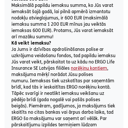
Maksimālā papildu iemaksu summa, ko Jūs varat
iemaksāt šajā gadā, lai pilnā apmērā izmantotu
nodokļu atvieglojumus, ir 600 EUR (maksimālā
iemaksu summa 1 200 EUR mīnus jau veiktās
iemaksas 600 EUR). Protams, Jūs varat iemaksāt
arī mazāku summu!
Kā veikt iemaksu?
Ja Jums ir dzīvības apdrošināšanas polise ar
uzkrājuma veidošanu fondos, tad papildu iemaksu
Jūs varat veikt, pārskaitot to uz kādu no ERGO Life
Insurance SE Latvijas filiāles
norēķinu kontiem
,
maksājuma mērķī norādot Jūsu polises
numuru. Iemaksas tiek uzskatītas par saņemtām
brīdī, kad tās ir ieskaitītas ERGO norēķinu kontā.
Tāpēc svarīgi ir neatlikt iemaksu veikšanu uz
pēdējo brīdi (gada nogalē vai pašās polises
beigās). Piemēram, gadījumos, ja maksājums tiek
skaitīts no citas bankas vai ārpus darba laika, tad
ERGO šo maksājumu var saņemt arī vēlāk. Par
pārskaitījumu izpildes termiņiem lūdzam