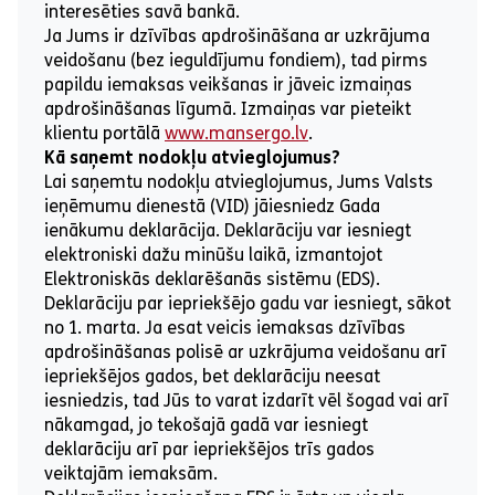
interesēties savā bankā.
Ja Jums ir dzīvības apdrošināšana ar uzkrājuma
veidošanu (bez ieguldījumu fondiem), tad pirms
papildu iemaksas veikšanas ir jāveic izmaiņas
apdrošināšanas līgumā. Izmaiņas var pieteikt
klientu portālā
www.mansergo.lv
.
Kā saņemt nodokļu atvieglojumus?
Lai saņemtu nodokļu atvieglojumus, Jums Valsts
ieņēmumu dienestā (VID) jāiesniedz Gada
ienākumu deklarācija. Deklarāciju var iesniegt
elektroniski dažu minūšu laikā, izmantojot
Elektroniskās deklarēšanās sistēmu (EDS).
Deklarāciju par iepriekšējo gadu var iesniegt, sākot
no 1. marta. Ja esat veicis iemaksas dzīvības
apdrošināšanas polisē ar uzkrājuma veidošanu arī
iepriekšējos gados, bet deklarāciju neesat
iesniedzis, tad Jūs to varat izdarīt vēl šogad vai arī
nākamgad, jo tekošajā gadā var iesniegt
deklarāciju arī par iepriekšējos trīs gados
veiktajām iemaksām.