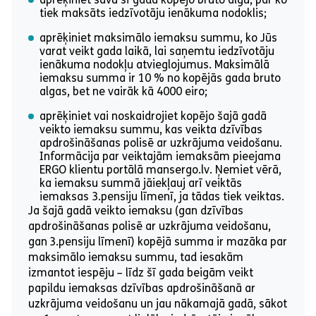
tiek maksāts iedzīvotāju ienākuma nodoklis;
aprēķiniet maksimālo iemaksu summu, ko Jūs
varat veikt gada laikā, lai saņemtu iedzīvotāju
ienākuma nodokļu atvieglojumus. Maksimālā
iemaksu summa ir 10 % no kopējās gada bruto
algas, bet ne vairāk kā 4000 eiro;
aprēķiniet vai noskaidrojiet kopējo šajā gadā
veikto iemaksu summu, kas veikta dzīvības
apdrošināšanas polisē ar uzkrājuma veidošanu.
Informācija par veiktajām iemaksām pieejama
ERGO klientu portālā mansergo.lv. Ņemiet vērā,
ka iemaksu summā jāiekļauj arī veiktās
iemaksas 3.pensiju līmenī, ja tādas tiek veiktas.
Ja šajā gadā veikto iemaksu (gan dzīvības
apdrošināšanas polisē ar uzkrājuma veidošanu,
gan 3.pensiju līmenī) kopējā summa ir mazāka par
maksimālo iemaksu summu, tad iesakām
izmantot iespēju – līdz šī gada beigām veikt
papildu iemaksas dzīvības apdrošināšanā ar
uzkrājuma veidošanu un jau nākamajā gadā, sākot