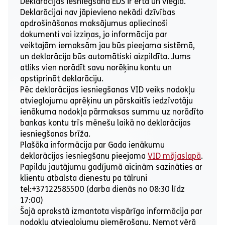
Deklarācijas iesniegšana EDS ir ērta un viegla.
Deklarācijai nav jāpievieno nekādi dzīvības
apdrošināšanas maksājumus apliecinoši
dokumenti vai izziņas, jo informācija par
veiktajām iemaksām jau būs pieejama sistēmā,
un deklarācija būs automātiski aizpildīta. Jums
atliks vien norādīt savu norēķinu kontu un
apstiprināt deklarāciju.
Pēc deklarācijas iesniegšanas VID veiks nodokļu
atvieglojumu aprēķinu un pārskaitīs iedzīvotāju
ienākuma nodokļa pārmaksas summu uz norādīto
bankas kontu trīs mēnešu laikā no deklarācijas
iesniegšanas brīža.
Plašāka informācija par Gada ienākumu
deklarācijas iesniegšanu pieejama
VID mājaslapā
.
Papildu jautājumu gadījumā aicinām sazināties ar
klientu atbalsta dienestu pa tālruni
tel:+37122585500
(darba dienās no 08:30 līdz
17:00)
Šajā aprakstā izmantota vispārīga informācija par
nodokļu atvieglojumu piemērošanu. Ņemot vērā