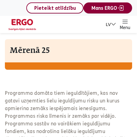
content
Pieteikt atlīdzību
Mans ERGO
LV
Menu
Mērenā 25