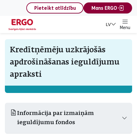
content
Pieteikt atlīdzību
Mans ERGO
LV
Menu
Kredītņēmēju uzkrājošās
apdrošināšanas ieguldījumu
apraksti
Informācija par izmaiņām
ieguldījumu fondos