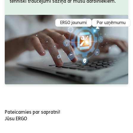
tehniski traucējumi saziņā ar mūsu darbiniekiem.
ERGO jaunumi
Par uzņēmumu
Pateicamies par sapratni!
Jūsu ERGO