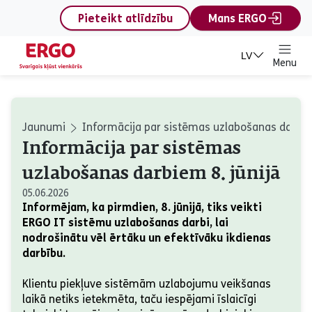
content
Pieteikt atlīdzību
Mans ERGO
LV
Menu
Jaunumi
Informācija par sistēmas uzlabošanas darbiem
Informācija par sistēmas
uzlabošanas darbiem 8. jūnijā
05.06.2026
Informējam, ka pirmdien, 8. jūnijā, tiks veikti
ERGO IT sistēmu uzlabošanas darbi, lai
nodrošinātu vēl ērtāku un efektīvāku ikdienas
darbību.
Klientu piekļuve sistēmām uzlabojumu veikšanas
laikā netiks ietekmēta, taču iespējami īslaicīgi