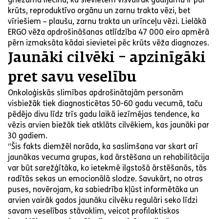
krūts, reproduktīvo orgānu un zarnu trakta vēzi, bet
vīriešiem – plaušu, zarnu trakta un urīnceļu vēzi. Lielākā
ERGO vēža apdrošināšanas atlīdzība 47 000 eiro apmērā
pērn izmaksāta kādai sievietei pēc krūts vēža diagnozes.
Jaunāki cilvēki – apzinīgāki
pret savu veselību
Onkoloģiskās slimības apdrošinātajām personām
visbiežāk tiek diagnosticētas 50-60 gadu vecumā, taču
pēdējo divu līdz trīs gadu laikā iezīmējas tendence, ka
vēzis arvien biežāk tiek atklāts cilvēkiem, kas jaunāki par
30 gadiem.
“Šis fakts diemžēl norāda, ka saslimšana var skart arī
jaunākas vecuma grupas, kad ārstēšana un rehabilitācija
var būt sarežģītāka, ko ietekmē ilgstošā ārstēšanās, tās
radītās sekas un emocionālā slodze. Savukārt, no otras
puses, novērojam, ka sabiedrība kļūst informētāka un
arvien vairāk gados jaunāku cilvēku regulāri seko līdzi
savam veselības stāvoklim, veicot profilaktiskos