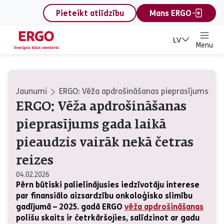
content
Pieteikt atlīdzību
Mans ERGO
LV
Menu
Jaunumi
ERGO: Vēža apdrošināšanas pieprasījums gada 
ERGO: Vēža apdrošināšanas
pieprasījums gada laikā
pieaudzis vairāk nekā četras
reizes
04.02.2026
Pērn būtiski palielinājusies iedzīvotāju interese
par finansiālo aizsardzību onkoloģisko slimību
gadījumā – 2025. gadā ERGO
vēža apdrošināšanas
polišu skaits ir četrkāršojies, salīdzinot ar gadu