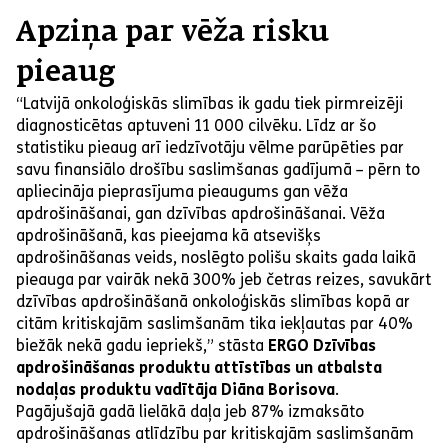
Apziņa par vēža risku
pieaug
“Latvijā onkoloģiskās slimības ik gadu tiek pirmreizēji
diagnosticētas aptuveni 11 000 cilvēku. Līdz ar šo
statistiku pieaug arī iedzīvotāju vēlme parūpēties par
savu finansiālo drošību saslimšanas gadījumā – pērn to
apliecināja pieprasījuma pieaugums gan vēža
apdrošināšanai, gan dzīvības apdrošināšanai. Vēža
apdrošināšanā, kas pieejama kā atsevišķs
apdrošināšanas veids, noslēgto polišu skaits gada laikā
pieauga par vairāk nekā 300% jeb četras reizes, savukārt
dzīvības apdrošināšanā onkoloģiskās slimības kopā ar
citām kritiskajām saslimšanām tika iekļautas par 40%
biežāk nekā gadu iepriekš,” stāsta
ERGO Dzīvības
apdrošināšanas produktu attīstības un atbalsta
nodaļas produktu vadītāja Diāna Borisova
.
Pagājušajā gadā lielākā daļa jeb 87% izmaksāto
apdrošināšanas atlīdzību par kritiskajām saslimšanām