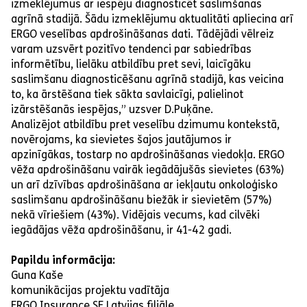
izmeklējumus ar iespēju diagnosticēt saslimšanas
agrīnā stadijā. Šādu izmeklējumu aktualitāti apliecina arī
ERGO veselības apdrošināšanas dati. Tādējādi vēlreiz
varam uzsvērt pozitīvo tendenci par sabiedrības
informētību, lielāku atbildību pret sevi, laicīgāku
saslimšanu diagnosticēšanu agrīnā stadijā, kas veicina
to, ka ārstēšana tiek sākta savlaicīgi, palielinot
izārstēšanās iespējas,” uzsver D.Puķāne.
Analizējot atbildību pret veselību dzimumu kontekstā,
novērojams, ka sievietes šajos jautājumos ir
apzinīgākas, tostarp no apdrošināšanas viedokļa. ERGO
vēža apdrošināšanu vairāk iegādājušās sievietes (63%)
un arī dzīvības apdrošināšana ar iekļautu onkoloģisko
saslimšanu apdrošināšanu biežāk ir sievietēm (57%)
nekā vīriešiem (43%). Vidējais vecums, kad cilvēki
iegādājas vēža apdrošināšanu, ir 41-42 gadi.
Papildu informācija:
Guna Kaše
komunikācijas projektu vadītāja
ERGO Insurance SE Latvijas filiāle