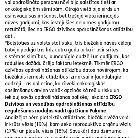
vai apdrošināto personu nāvi bija saistītas tieši ar
onkoloģiskajām slimībām. Otrajā vietā bija sirds un
asinsvadu saslimšanas, bet trešajā vietā ierindojās
nāves gadījumi, kas iestājušies nelaimes gadījumu
rezultātā, liecina ERGO dzīvības apdrošināšanas atlīdzību
dati.
“Balstoties uz valsts statistiku, trīs biežākie nāves cēloņi
Latvijā pēdējo trīs līdz četru gadu laikā ir asinsrites
sistēmas slimības, ļaundabīgie audzēji un gadījumi, kas
radušies dažādu ārējo faktoru ietekmē. Tikmēr ERGO
dzīvības apdrošināšanas atlīdzību datos novērojam, ka
biežākais iemesls atlīdzības izmaksai ir ļaundabīgie
audzēji. Tas apliecina, ka cilvēki onkoloģiskās
saslimšanas arvien vairāk apzinās kā reālu risku un
iekļauj savās apdrošināšanas polisēs,” skaidro
ERGO
Dzīvības un veselības apdrošināšanas atlīdzību
regulēšanas nodaļas vadītāja Diāna Puķāne
.
Analizējot pērn pieteiktās atlīdzības, biežākie vēža veidi
ir krūts vēzis (19%), kam seko reproduktīvo orgānu vēzis
(17%) un plaušu vēzis (16%). Savukārt dati dzimuma
griezumā liecina, ka sievietēm visvairāk gadījumu ir par