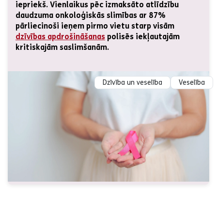
iepriekš. Vienlaikus pēc izmaksāto atlīdzību
daudzuma onkoloģiskās slimības ar 87%
pārliecinoši ieņem pirmo vietu starp visām
dzīvības apdrošināšanas
polisēs iekļautajām
kritiskajām saslimšanām.
Dzīvība un veselība
Veselība