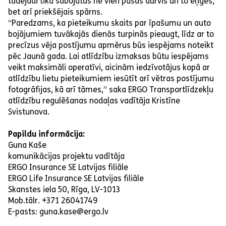
tādējādi tika sabojātas ne vien pašas durvis un to eņģes,
bet arī priekšējais spārns.
“Paredzams, ka pieteikumu skaits par īpašumu un auto
bojājumiem tuvākajās dienās turpinās pieaugt, līdz ar to
precīzus vēja postījumu apmērus būs iespējams noteikt
pēc Jaunā gada. Lai atlīdzību izmaksas būtu iespējams
veikt maksimāli operatīvi, aicinām iedzīvotājus kopā ar
atlīdzību lietu pieteikumiem iesūtīt arī vētras postījumu
fotogrāfijas, kā arī tāmes,” saka ERGO Transportlīdzekļu
atlīdzību regulēšanas nodaļas vadītāja Kristīne
Svistunova.
Papildu informācija:
Guna Kaše
komunikācijas projektu vadītāja
ERGO Insurance SE Latvijas filiāle
ERGO Life Insurance SE Latvijas filiāle
Skanstes iela 50, Rīga, LV-1013
Mob.tālr. +371 26041749
E-pasts: guna.kase@ergo.lv