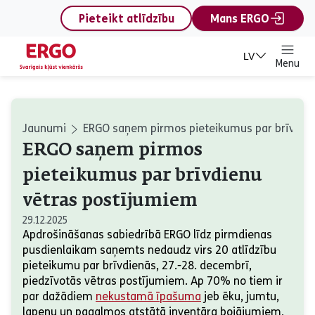
content
Pieteikt atlīdzību
Mans ERGO
LV
Menu
Jaunumi
ERGO saņem pirmos pieteikumus par brīvdie
ERGO saņem pirmos
pieteikumus par brīvdienu
vētras postījumiem
29.12.2025
Apdrošināšanas sabiedrībā ERGO līdz pirmdienas
pusdienlaikam saņemts nedaudz virs 20 atlīdzību
pieteikumu par brīvdienās, 27.-28. decembrī,
piedzīvotās vētras postījumiem. Ap 70% no tiem ir
par dažādiem
nekustamā īpašuma
jeb ēku, jumtu,
lapeņu un pagalmos atstātā inventāra bojājumiem,