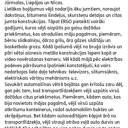
Jūrmalas, Liepājas un Nīcas.
Lielākos bojājumus vējš nodarījis ēku jumtiem, noraujot
dakstiņus, bitumena šindeļus, skursteņu detaļas un citas
jumta konstrukcijas. Tāpat ERGO pieteikti vairāki
gadījumi, kuros vējš aizpūtis pa gaisu dažādus
priekšmetus, kas atradušies māju pagalmos, piemēram,
bērnu slidkalniņu, dārza grilu, āra gāzes sildītāju un
basketbola grozu. Kādā īpašumā vējš no bruģa izrāvis un
pāri sētai aiznesis metāla konstrukcijas lapeni kopā ar
video novērošanas kameru. Vēl kādā mājā pēc elektrības
padeves pārrāvuma īpašnieki konstatējuši, ka vairs
nedarbojas liela daļa tehnikas: televizors, siltumsūknis,
elektriskais vārtiņu mehānisms u.c.
Savukārt automašīnas vētrā bojātas gan krītošu zaru dēļ,
gan pēc tam, kad transportlīdzekļiem vējš uzpūtis virsū
dažādus citus priekšmetus. Piemēram, kādam auto, kas
bija novietots mājas pagalmā, vējš virsū uzpūta
atkritumu konteinerus, radot automobilim buktes un
skrāpējumus. Bet kādam autovadītājam kāpjot ārā no
transportlīdzekļa, vējš strauji atrāva vaļā auto durvis un