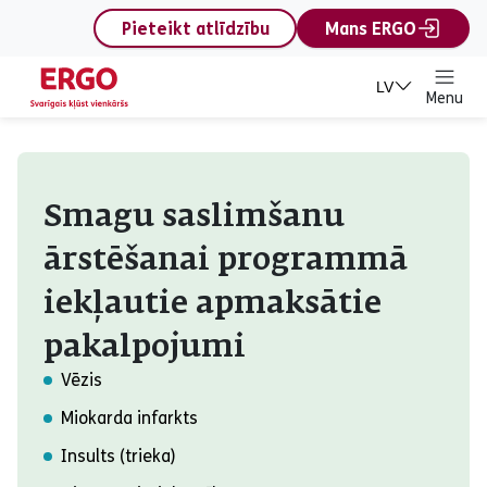
content
Pieteikt atlīdzību
Mans ERGO
LV
Menu
Smagu saslimšanu ārst
Smagu saslimšanu
ārstēšanai programmā
iekļautie apmaksātie
pakalpojumi
Vēzis
Miokarda infarkts
Insults (trieka)