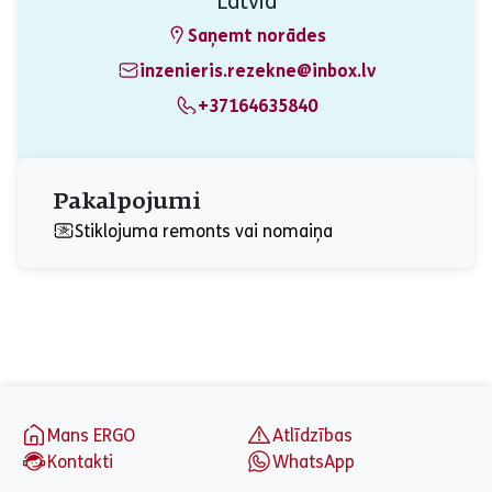
Latvia
Saņemt norādes
inzenieris.rezekne@inbox.lv
+37164635840
Pakalpojumi
Stiklojuma remonts vai nomaiņa
aria_label_footer
Mans ERGO
Atlīdzības
Kontakti
WhatsApp