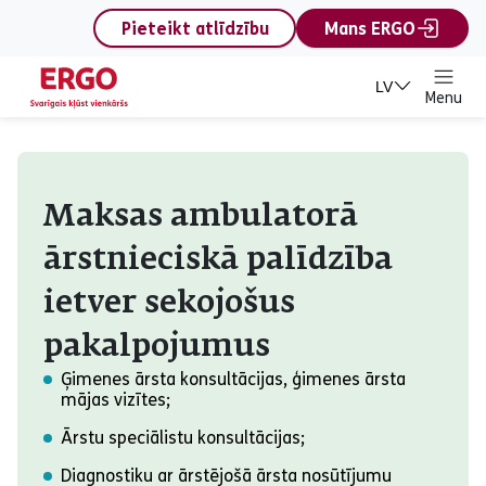
content
Pieteikt atlīdzību
Mans ERGO
LV
Menu
Maksas ambulatorā ārstn
Maksas ambulatorā
ārstnieciskā palīdzība
ietver sekojošus
pakalpojumus
Ģimenes ārsta konsultācijas, ģimenes ārsta
mājas vizītes;
Ārstu speciālistu konsultācijas;
Diagnostiku ar ārstējošā ārsta nosūtījumu