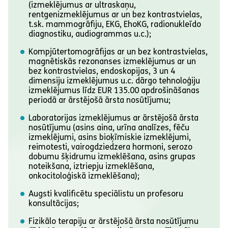
(izmeklējumus ar ultraskaņu,
rentgenizmeklējumus ar un bez kontrastvielas,
t.sk. mammogrāfiju, EKG, EhoKG, radionukleīdo
diagnostiku, audiogrammas u.c.);
Kompjūtertomogrāfijas ar un bez kontrastvielas,
magnētiskās rezonanses izmeklējumus ar un
bez kontrastvielas, endoskopijas, 3 un 4
dimensiju izmeklējumus u.c. dārgo tehnoloģiju
izmeklējumus līdz EUR 135.00 apdrošināšanas
periodā ar ārstējošā ārsta nosūtījumu;
Laboratorijas izmeklējumus ar ārstējošā ārsta
nosūtījumu (asins aina, urīna analīzes, fēču
izmeklējumi, asins bioķīmiskie izmeklējumi,
reimotesti, vairogdziedzera hormoni, serozo
dobumu šķidrumu izmeklēšana, asins grupas
noteikšana, iztriepju izmeklēšana,
onkocitoloģiskā izmeklēšana);
Augsti kvalificētu speciālistu un profesoru
konsultācijas;
Fizikālo terapiju ar ārstējošā ārsta nosūtījumu