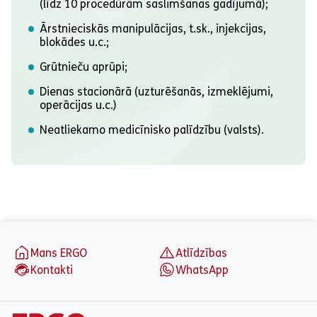
(līdz 10 procedūrām saslimšanas gadījumā);
Ārstnieciskās manipulācijas, t.sk., injekcijas,
blokādes u.c.;
Grūtnieču aprūpi;
Dienas stacionārā (uzturēšanās, izmeklējumi,
operācijas u.c.)
Neatliekamo medicīnisko palīdzību (valsts).
aria_label_footer
Mans ERGO
Atlīdzības
Kontakti
WhatsApp