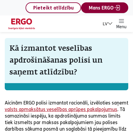
content
Pieteikt atlīdzību
Mans ERGO
LV
Menu
Kā izmantot veselības
apdrošināšanas polisi un
saņemt atlīdzību?
Aicinām ERGO polisi izmantot racionāli, izvēloties saņemt
valsts apmaksātus veselības aprūpes pakalpojumus
. Tā
samazināsi iespēju, ka apdrošinājuma summas limits
tiek izsmelts par maksas pakalpojumiem jau polises
darbības sākuma posmā un saglabāsi tā pieejamību līdz