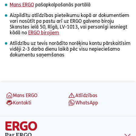
Mans ERGO
pašapkalpošanās portālā
Aizpildītu atlīdzības pieteikumu kopā ar dokumentiem
vari nosūtīt pa pastu arī uz ERGO galveno biroju
Skanstes ielā 50, Rīgā, LV-1013, vai personīgi iesniegt
kādā no
ERGO birojiem
Atlīdzību uz tevis norādīto norēķinu kontu pārskaitīsim
vidēji 2-3 darba dienu laikā pēc visu nepieciešamo
dokumentu saņemšanas
aria_label_footer
Mans ERGO
Atlīdzības
Kontakti
WhatsApp
Par ERGO