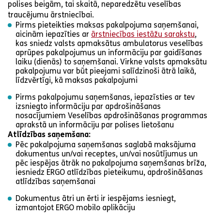
polises beigām, tai skaitā, neparedzētu veselības
traucējumu ārstniecībai.
Pirms pieteikties maksas pakalpojuma saņemšanai,
aicinām iepazīties ar
ārstniecības iestāžu sarakstu
,
kas sniedz valsts apmaksātus ambulatorus veselības
aprūpes pakalpojumus un informāciju par gaidīšanas
laiku (dienās) to saņemšanai. Virkne valsts apmaksātu
pakalpojumu var būt pieejami salīdzinoši ātrā laikā,
līdzvērtīgi, kā maksas pakalpojumi
Pirms pakalpojumu saņemšanas, iepazīsties ar tev
izsniegto informāciju par apdrošināšanas
nosacījumiem Veselības apdrošināšanas programmas
aprakstā un informāciju par polises lietošanu
Atlīdzības saņemšana:
Pēc pakalpojuma saņemšanas saglabā maksājuma
dokumentus un/vai receptes, un/vai nosūtījumus un
pēc iespējas ātrāk no pakalpojuma saņemšanas brīža,
iesniedz ERGO atlīdzības pieteikumu, apdrošināšanas
atlīdzības saņemšanai
Dokumentus ātri un ērti ir iespējams iesniegt,
izmantojot ERGO mobilo aplikāciju