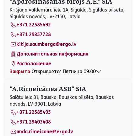
"Apdrošināšanas birojs A.E." SIA
Среда
09:00 - 13:00, 14:00 - 17:00
Krišjāņa Valdemāra iela 1A, Sigulda, Siguldas pilsēta,
Четверг
09:00 - 13:00, 14:00 - 17:00
Siguldas novads, LV-2150, Latvia
Пятница
09:00 - 13:00, 14:00 - 17:00
+371 22585492
Суббота
Закрыто
Воскресенье
Закрыто
+371 29357728
kitija.saumberga@ergo.lv
Дополнительная информация
Расположение
Закрыто
⋅
Открывается Пятница 09:00
Понедельник
09:00 - 15:00
Вторник
09:00 - 15:00
"A.Rimeicānes ASB" SIA
Среда
09:00 - 15:00
Salātu iela 31, Bauska, Bauskas pilsēta, Bauskas
Четверг
09:00 - 15:00
novads, LV-3901, Latvia
Пятница
09:00 - 15:00
+371 22585495
Суббота
Закрыто
Воскресенье
Закрыто
+371 29403408
anda.rimeicane@ergo.lv