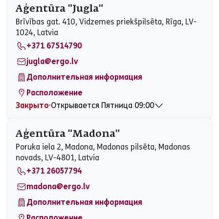
Вторник
08:30 - 17:00
Aģentūra "Jugla"
Среда
08:30 - 17:00
Brīvības gat. 410, Vidzemes priekšpilsēta, Rīga, LV-
Четверг
08:30 - 17:00
1024, Latvia
Пятница
08:30 - 17:00
+371 67514790
Суббота
Закрыто
Воскресенье
Закрыто
jugla@ergo.lv
Дополнительная информация
Расположение
Закрыто
⋅
Открывается Пятница 09:00
Понедельник
09:00 - 17:00
Вторник
09:00 - 17:00
Aģentūra "Madona"
Среда
09:00 - 17:00
Poruka iela 2, Madona, Madonas pilsēta, Madonas
Четверг
09:00 - 17:00
novads, LV-4801, Latvia
Пятница
09:00 - 17:00
+371 26057794
Суббота
Закрыто
Воскресенье
Закрыто
madona@ergo.lv
Дополнительная информация
Расположение