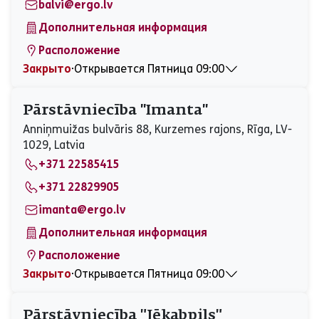
balvi@ergo.lv
Дополнительная информация
Расположение
Закрыто
⋅
Открывается Пятница 09:00
Понедельник
09:00 - 15:00
Вторник
09:00 - 15:00
Pārstāvniecība ''Imanta''
Среда
09:00 - 15:00
Anniņmuižas bulvāris 88, Kurzemes rajons, Rīga, LV-
Четверг
09:00 - 15:00
1029, Latvia
Пятница
09:00 - 15:00
+371 22585415
Суббота
Закрыто
Воскресенье
Закрыто
+371 22829905
imanta@ergo.lv
Дополнительная информация
Расположение
Закрыто
⋅
Открывается Пятница 09:00
Понедельник
09:00 - 17:00
Вторник
09:00 - 17:00
Pārstāvniecība "Jēkabpils"