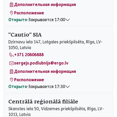
Дополнительная информация
Расположение
Открыто
⋅
Закрывается 17:00
Понедельник
08:30 - 17:00
Вторник
08:30 - 17:00
"Cautio" SIA
Среда
08:30 - 17:00
Dzirnavu iela 147, Latgales priekšpilsēta, Rīga, LV-
Четверг
08:30 - 17:00
1050, Latvia
Пятница
08:30 - 17:00
+371 20606888
Суббота
Закрыто
Воскресенье
Закрыто
sergejs.podlubnijs@ergo.lv
Дополнительная информация
Расположение
Открыто
⋅
Закрывается 17:30
Понедельник
08:30 - 17:30
Вторник
08:30 - 17:30
Centrālā reģionālā filiāle
Среда
08:30 - 17:30
Skanstes iela 50, Vidzemes priekšpilsēta, Rīga, LV-
Четверг
08:30 - 17:30
1013, Latvia
Пятница
08:30 - 17:30