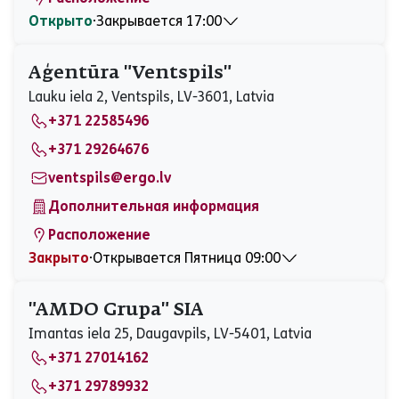
Открыто
⋅
Закрывается 17:00
Понедельник
08:00 - 17:00
Вторник
08:00 - 16:00
Aģentūra "Ventspils"
Среда
08:00 - 16:00
Lauku iela 2, Ventspils, LV-3601, Latvia
Четверг
08:00 - 17:00
+371 22585496
Пятница
08:00 - 17:00
Суббота
Закрыто
+371 29264676
Воскресенье
Закрыто
ventspils@ergo.lv
Дополнительная информация
Расположение
Закрыто
⋅
Открывается Пятница 09:00
Понедельник
09:00 - 17:00
Вторник
09:00 - 17:00
"AMDO Grupa" SIA
Среда
09:00 - 17:00
Imantas iela 25, Daugavpils, LV-5401, Latvia
Четверг
09:00 - 17:00
+371 27014162
Пятница
09:00 - 17:00
Суббота
Закрыто
+371 29789932