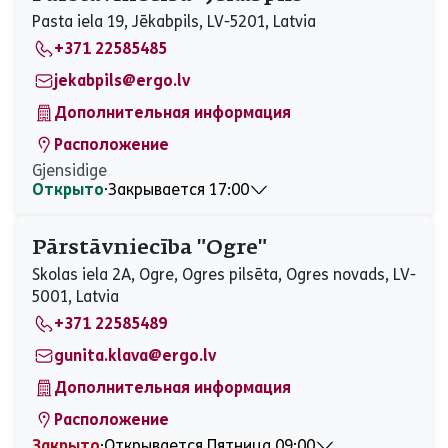
Среда
09:00 - 17:00
Pasta iela 19, Jēkabpils, LV-5201, Latvia
Четверг
09:00 - 17:00
+371 22585485
Пятница
09:00 - 17:00
Суббота
Закрыто
jekabpils@ergo.lv
Воскресенье
Закрыто
Дополнительная информация
Расположение
Gjensidige
Открыто
⋅
Закрывается 17:00
Понедельник
08:30 - 17:00
Вторник
08:30 - 15:00
Pārstāvniecība "Ogre"
Среда
08:30 - 15:00
Skolas iela 2A, Ogre, Ogres pilsēta, Ogres novads, LV-
Четверг
08:30 - 15:00
5001, Latvia
Пятница
08:30 - 17:00
+371 22585489
Суббота
Закрыто
Воскресенье
Закрыто
gunita.klava@ergo.lv
Дополнительная информация
Расположение
Закрыто
⋅
Открывается Пятница 09:00