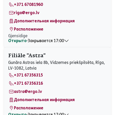
+371 67081960
Суббота
Закрыто
Воскресенье
Закрыто
riga@ergo.lv
Дополнительная информация
Расположение
Gjensidige
Открыто
⋅
Закрывается 17:00
Понедельник
08:30 - 17:00
Вторник
08:30 - 17:00
Filiāle ''Astra''
Среда
08:30 - 17:00
Gunāra Astras iela 8b, Vidzemes priekšpilsēta, Rīga,
Четверг
08:30 - 17:00
LV-1082, Latvia
Пятница
08:30 - 17:00
+371 67356315
Суббота
Закрыто
Воскресенье
Закрыто
+371 67356316
astra@ergo.lv
Дополнительная информация
Расположение
Открыто
⋅
Закрывается 17:00