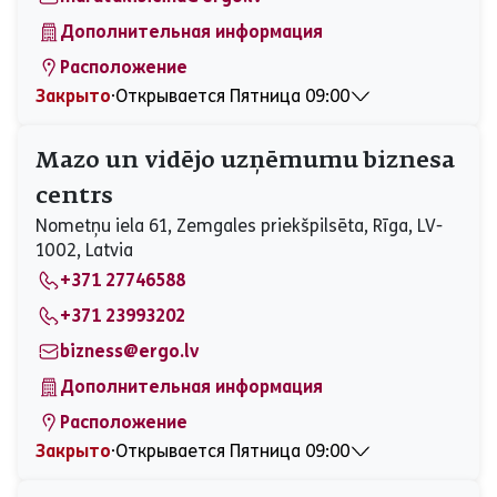
Дополнительная информация
Расположение
Закрыто
⋅
Открывается Пятница 09:00
Понедельник
09:00 - 17:00
Вторник
09:00 - 17:00
Mazo un vidējo uzņēmumu biznesa
Среда
09:00 - 17:00
centrs
Четверг
09:00 - 17:00
Пятница
09:00 - 17:00
Nometņu iela 61, Zemgales priekšpilsēta, Rīga, LV-
Суббота
Закрыто
1002, Latvia
Воскресенье
Закрыто
+371 27746588
+371 23993202
bizness@ergo.lv
Дополнительная информация
Расположение
Закрыто
⋅
Открывается Пятница 09:00
Понедельник
09:00 - 17:00