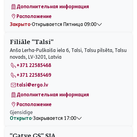
Воскресенье
Закрыто
Дополнительная информация
Расположение
Закрыто
⋅
Открывается Пятница 09:00
Понедельник
09:00 - 20:00
Вторник
09:00 - 20:00
Filiāle "Talsi"
Среда
09:00 - 20:00
Anša Lerha-Puškaiša iela 6, Talsi, Talsu pilsēta, Talsu
Четверг
09:00 - 20:00
novads, LV-3201, Latvia
Пятница
09:00 - 20:00
+371 22585468
Суббота
10:00 - 20:00
Воскресенье
Закрыто
+371 22585469
talsi@ergo.lv
Дополнительная информация
Расположение
Gjensidige
Открыто
⋅
Закрывается 17:00
Понедельник
08:30 - 17:00
Вторник
08:30 - 17:00
"Gatve GS" SIA