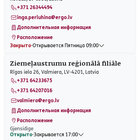
Пятница
09:00 - 17:00
+371 26344494
Суббота
Закрыто
Воскресенье
Закрыто
inga.perluhina@ergo.lv
Дополнительная информация
Расположение
Закрыто
⋅
Открывается Пятница 09:00
Понедельник
09:00 - 16:00
Вторник
09:00 - 16:00
Ziemeļaustrumu reģionālā filiāle
Среда
09:00 - 16:00
Rīgas iela 26, Valmiera, LV-4201, Latvia
Четверг
09:00 - 16:00
+371 64233675
Пятница
09:00 - 16:00
Суббота
Закрыто
+371 64207016
Воскресенье
Закрыто
valmiera@ergo.lv
Дополнительная информация
Расположение
Gjensidige
Открыто
⋅
Закрывается 17:00