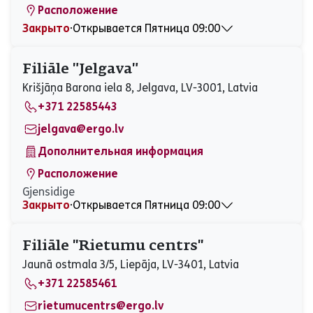
Расположение
Закрыто
⋅
Открывается Пятница 09:00
Понедельник
09:00 - 17:00
Вторник
09:00 - 17:00
Filiāle "Jelgava"
Среда
09:00 - 17:00
Krišjāņa Barona iela 8, Jelgava, LV-3001, Latvia
Четверг
09:00 - 17:00
+371 22585443
Пятница
09:00 - 17:00
Суббота
Закрыто
jelgava@ergo.lv
Воскресенье
Закрыто
Дополнительная информация
Расположение
Gjensidige
Закрыто
⋅
Открывается Пятница 09:00
Понедельник
09:00 - 17:00
Вторник
09:00 - 17:00
Filiāle ''Rietumu centrs''
Среда
09:00 - 17:00
Jaunā ostmala 3/5, Liepāja, LV-3401, Latvia
Четверг
09:00 - 17:00
+371 22585461
Пятница
09:00 - 17:00
Суббота
Закрыто
rietumucentrs@ergo.lv