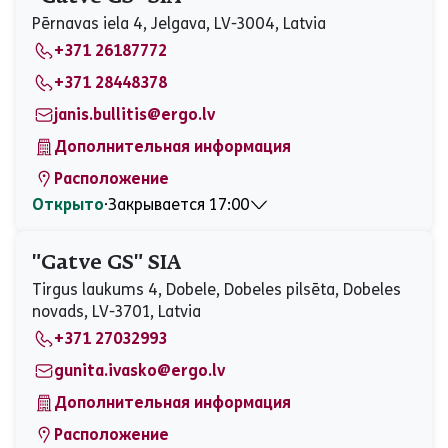
Среда
08:30 - 17:00
Pērnavas iela 4, Jelgava, LV-3004, Latvia
Четверг
08:30 - 17:00
+371 26187772
Пятница
08:30 - 17:00
Суббота
Закрыто
+371 28448378
Воскресенье
Закрыто
janis.bullitis@ergo.lv
Дополнительная информация
Расположение
Открыто
⋅
Закрывается 17:00
Понедельник
Закрыто
Вторник
08:30 - 18:00
"Gatve GS" SIA
Среда
Закрыто
Tirgus laukums 4, Dobele, Dobeles pilsēta, Dobeles
Четверг
08:30 - 18:00
novads, LV-3701, Latvia
Пятница
08:30 - 17:00
+371 27032993
Суббота
Закрыто
Воскресенье
Закрыто
gunita.ivasko@ergo.lv
Дополнительная информация
Расположение