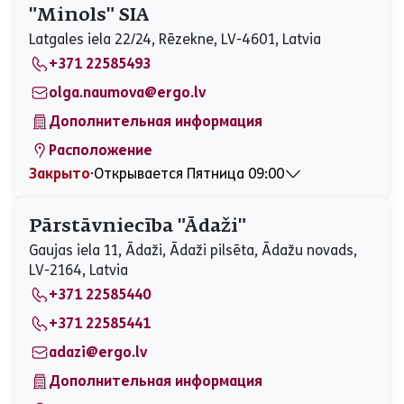
Вторник
09:00 - 17:00
"Minols" SIA
Среда
09:00 - 17:00
Latgales iela 22/24, Rēzekne, LV-4601, Latvia
Четверг
09:00 - 17:00
+371 22585493
Пятница
09:00 - 17:00
Суббота
Закрыто
olga.naumova@ergo.lv
Воскресенье
Закрыто
Дополнительная информация
Расположение
Закрыто
⋅
Открывается Пятница 09:00
Понедельник
09:00 - 17:00
Вторник
09:00 - 17:00
Pārstāvniecība "Ādaži"
Среда
09:00 - 17:00
Gaujas iela 11, Ādaži, Ādaži pilsēta, Ādažu novads,
Четверг
09:00 - 17:00
LV-2164, Latvia
Пятница
09:00 - 17:00
+371 22585440
Суббота
Закрыто
Воскресенье
Закрыто
+371 22585441
adazi@ergo.lv
Дополнительная информация