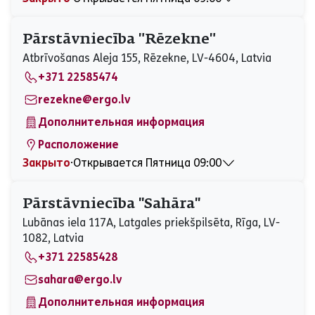
Понедельник
09:00 - 15:00
Вторник
09:00 - 15:00
Pārstāvniecība "Rēzekne"
Среда
11:00 - 17:00
Atbrīvošanas Aleja 155, Rēzekne, LV-4604, Latvia
Четверг
09:00 - 15:00
+371 22585474
Пятница
09:00 - 15:00
Суббота
Закрыто
rezekne@ergo.lv
Воскресенье
Закрыто
Дополнительная информация
Расположение
Закрыто
⋅
Открывается Пятница 09:00
Понедельник
09:00 - 17:00
Вторник
09:00 - 17:00
Pārstāvniecība ''Sahāra''
Среда
09:00 - 17:00
Lubānas iela 117A, Latgales priekšpilsēta, Rīga, LV-
Четверг
09:00 - 17:00
1082, Latvia
Пятница
09:00 - 17:00
+371 22585428
Суббота
Закрыто
Воскресенье
Закрыто
sahara@ergo.lv
Дополнительная информация