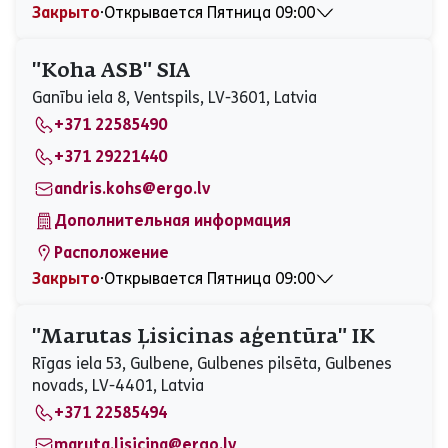
Закрыто
⋅
Открывается Пятница 09:00
Понедельник
09:00 - 16:00
Вторник
Закрыто
"Koha ASB" SIA
Среда
Закрыто
Ganību iela 8, Ventspils, LV-3601, Latvia
Четверг
09:00 - 16:00
+371 22585490
Пятница
09:00 - 12:30
Суббота
Закрыто
+371 29221440
Воскресенье
Закрыто
andris.kohs@ergo.lv
Дополнительная информация
Расположение
Закрыто
⋅
Открывается Пятница 09:00
Понедельник
09:00 - 17:00
Вторник
09:00 - 17:00
"Marutas Ļisicinas aģentūra" IK
Среда
09:00 - 17:00
Rīgas iela 53, Gulbene, Gulbenes pilsēta, Gulbenes
Четверг
09:00 - 17:00
novads, LV-4401, Latvia
Пятница
09:00 - 17:00
+371 22585494
Суббота
Закрыто
Воскресенье
Закрыто
maruta.lisicina@ergo.lv