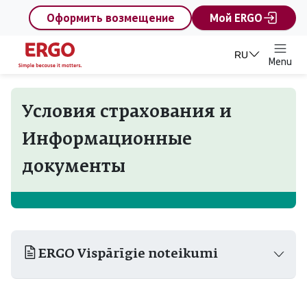
content
Оформить возмещение
Мой ERGO
RU
Menu
Условия страхования и
Информационные
документы
ERGO Vispārīgie noteikumi